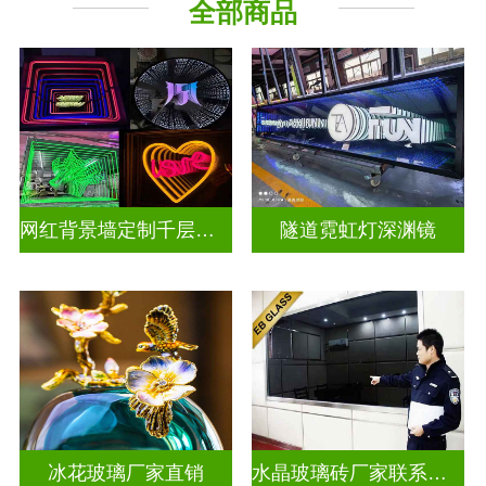
全部商品
深 渊 镜
其它玻璃
网红背景墙定制千层镜深渊镜
隧道霓虹灯深渊镜
冰花玻璃厂家直销
水晶玻璃砖厂家联系方式