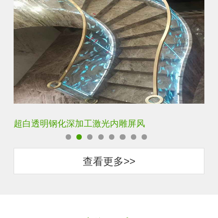
玄关水晶立体雕刻3D激光内雕玻璃
门
查看更多>>