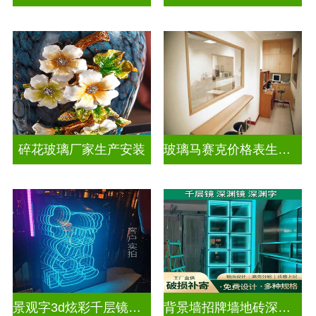
碎花玻璃厂家生产安装
玻璃马赛克价格表生产电话
景观字3d炫彩千层镜深渊镜
背景墙招牌墙地砖深渊镜千层镜