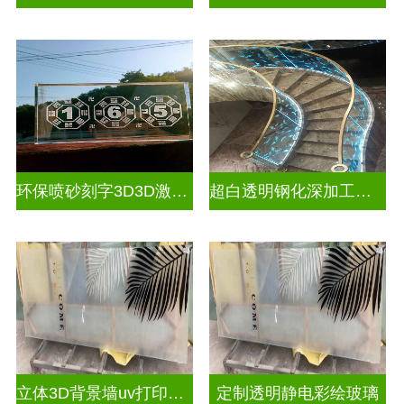
环保喷砂刻字3D3D激光内雕玻璃
超白透明钢化深加工激光内雕屏风
立体3D背景墙uv打印玻璃
定制透明静电彩绘玻璃