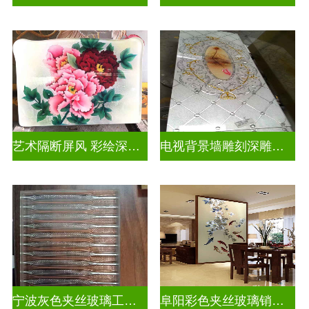
艺术隔断屏风 彩绘深雕浮雕玻璃
电视背景墙雕刻深雕双面效果
宁波灰色夹丝玻璃工厂招聘
阜阳彩色夹丝玻璃销售电话