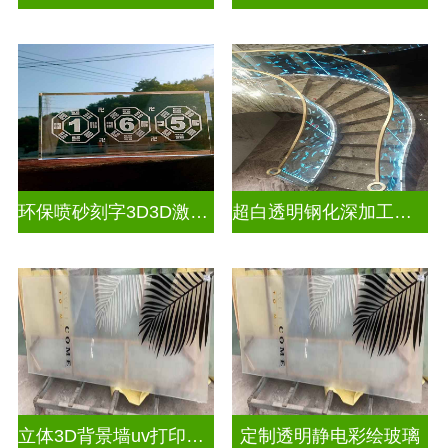
环保喷砂刻字3D3D激光内雕玻璃
超白透明钢化深加工激光内雕屏风
立体3D背景墙uv打印玻璃
定制透明静电彩绘玻璃