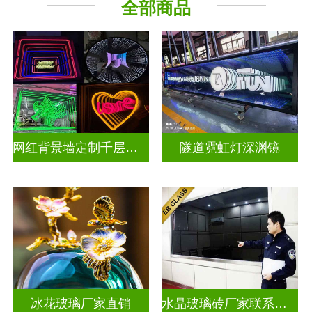
全部商品
深 渊 镜
其它玻璃
网红背景墙定制千层镜深渊镜
隧道霓虹灯深渊镜
冰花玻璃厂家直销
水晶玻璃砖厂家联系方式