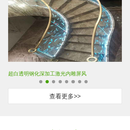
玄关水晶立体雕刻3D激光内雕玻璃
门
查看更多>>