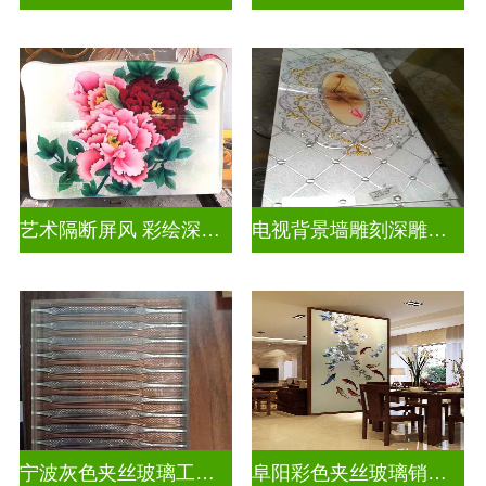
艺术隔断屏风 彩绘深雕浮雕玻璃
电视背景墙雕刻深雕双面效果
宁波灰色夹丝玻璃工厂招聘
阜阳彩色夹丝玻璃销售电话