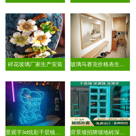
碎花玻璃厂家生产安装
玻璃马赛克价格表生产电话
景观字3d炫彩千层镜深渊镜
背景墙招牌墙地砖深渊镜千层镜