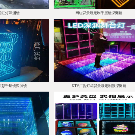
霓虹灯深渊镜
网红背景墙定制千层镜深渊镜
d炫彩千层镜深渊镜
KTV广告灯箱背景墙定制做深渊镜