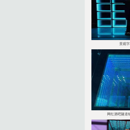
景观字
网红酒吧隧道