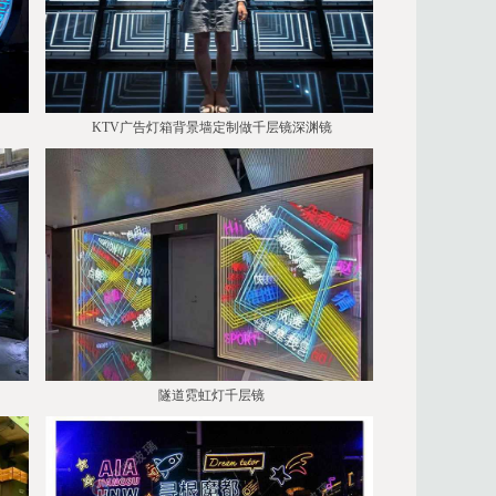
KTV广告灯箱背景墙定制做千层镜深渊镜
隧道霓虹灯千层镜