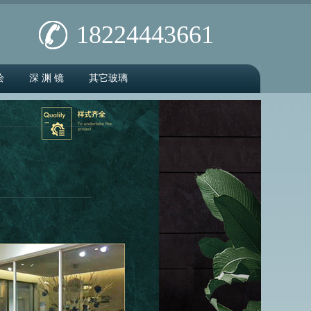
18224443661
绘
深 渊 镜
其它玻璃