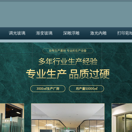
调光玻璃
渐变玻璃
深雕浮雕
激光内雕
打印彩