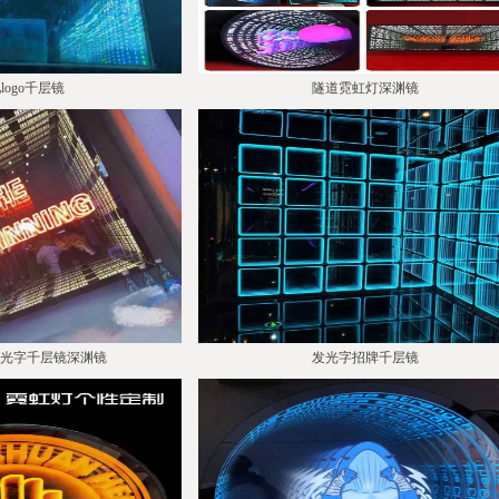
logo千层镜
隧道霓虹灯深渊镜
灯发光字千层镜深渊镜
发光字招牌千层镜