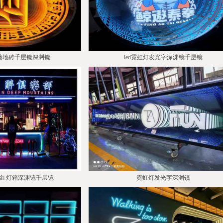
墙地砖千层镜深渊镜
led霓虹灯发光字深渊镜千层镜
网红灯箱深渊镜千层镜
霓虹灯发光字深渊镜