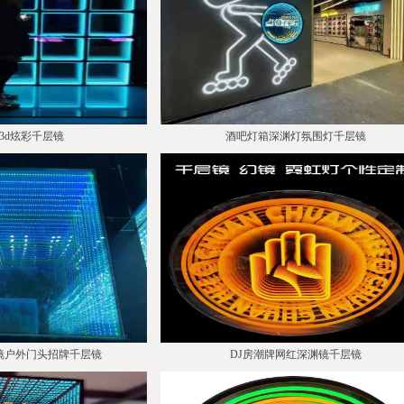
3d炫彩千层镜
酒吧灯箱深渊灯氛围灯千层镜
镜户外门头招牌千层镜
DJ房潮牌网红深渊镜千层镜