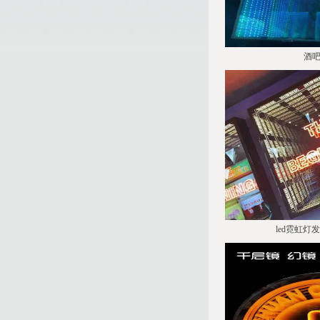
酒吧
led霓虹