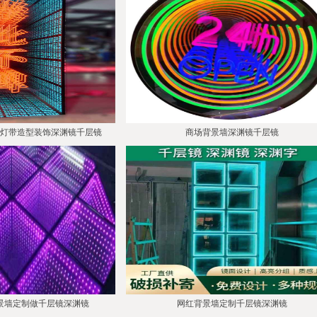
ns灯带造型装饰深渊镜千层镜
商场背景墙深渊镜千层镜
背景墙定制做千层镜深渊镜
网红背景墙定制千层镜深渊镜