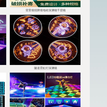
背景墙招牌墙地砖深渊镜千层镜
隧道霓虹灯深渊镜