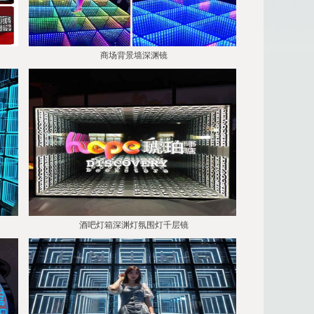
商场背景墙深渊镜
酒吧灯箱深渊灯氛围灯千层镜