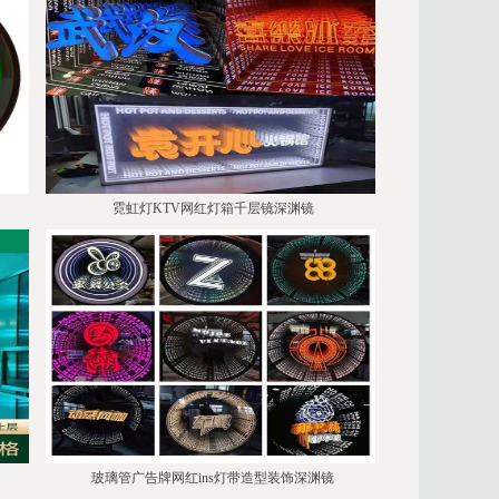
霓虹灯KTV网红灯箱千层镜深渊镜
玻璃管广告牌网红ins灯带造型装饰深渊镜