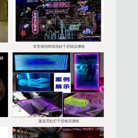
背景墙招牌墙地砖千层镜深渊镜
隧道霓虹灯千层镜深渊镜