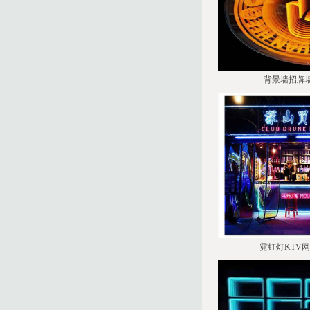
背景墙招牌
霓虹灯KTV