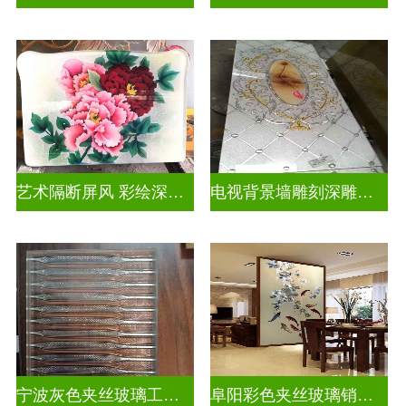
艺术隔断屏风 彩绘深雕浮雕玻璃
电视背景墙雕刻深雕双面效果
宁波灰色夹丝玻璃工厂招聘
阜阳彩色夹丝玻璃销售电话