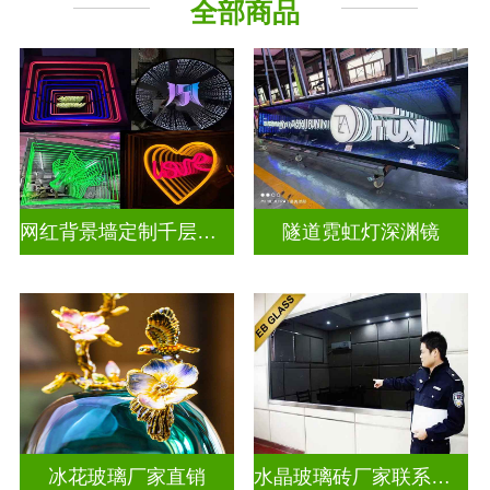
全部商品
深 渊 镜
其它玻璃
网红背景墙定制千层镜深渊镜
隧道霓虹灯深渊镜
冰花玻璃厂家直销
水晶玻璃砖厂家联系方式