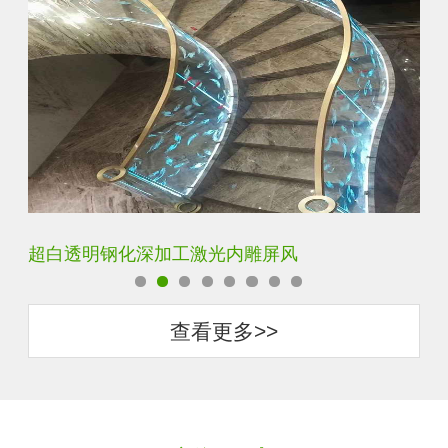
玄关水晶立体雕刻3D激光内雕玻璃
门
查看更多>>