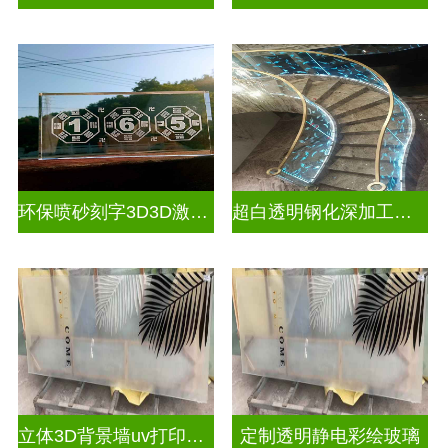
环保喷砂刻字3D3D激光内雕玻璃
超白透明钢化深加工激光内雕屏风
立体3D背景墙uv打印玻璃
定制透明静电彩绘玻璃