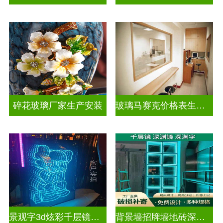
碎花玻璃厂家生产安装
玻璃马赛克价格表生产电话
景观字3d炫彩千层镜深渊镜
背景墙招牌墙地砖深渊镜千层镜