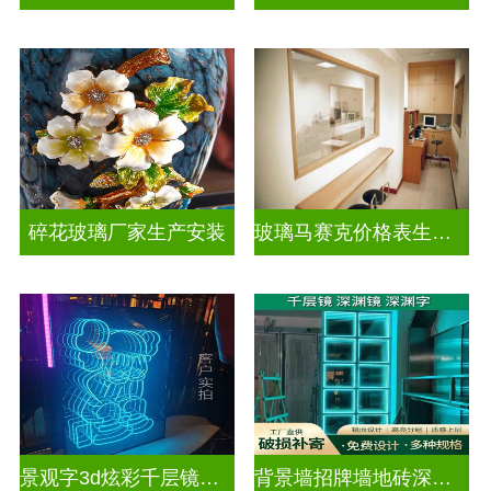
碎花玻璃厂家生产安装
玻璃马赛克价格表生产电话
景观字3d炫彩千层镜深渊镜
背景墙招牌墙地砖深渊镜千层镜