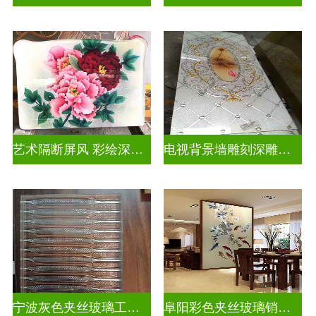
艺术隔断屏风 彩绘深雕浮雕玻璃
电视背景墙雕刻深雕双面效果
宁波灰色夹丝玻璃工厂招聘
阜阳彩色夹丝玻璃销售电话