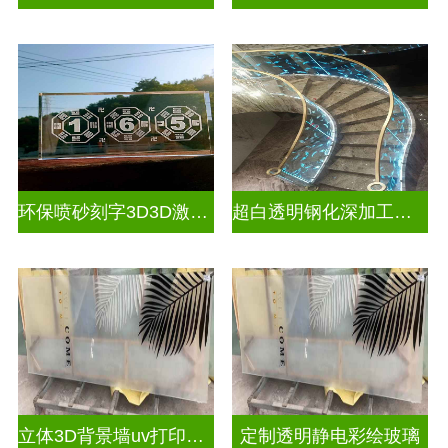
环保喷砂刻字3D3D激光内雕玻璃
超白透明钢化深加工激光内雕屏风
立体3D背景墙uv打印玻璃
定制透明静电彩绘玻璃