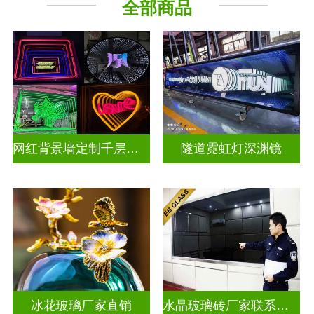
全部商品
深 渊 镜
其它玻璃
网红背景墙定制千层镜深渊镜
隧道霓虹灯深渊镜
冰花玻璃厂家直销
水晶玻璃砖厂家联系方式