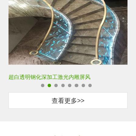
玄关水晶立体雕刻3D激光内雕玻璃
门
查看更多>>