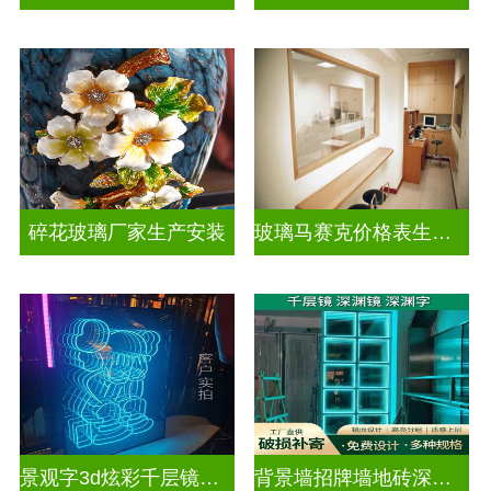
碎花玻璃厂家生产安装
玻璃马赛克价格表生产电话
景观字3d炫彩千层镜深渊镜
背景墙招牌墙地砖深渊镜千层镜