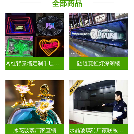
全部商品
深 渊 镜
其它玻璃
网红背景墙定制千层镜深渊镜
隧道霓虹灯深渊镜
冰花玻璃厂家直销
水晶玻璃砖厂家联系方式