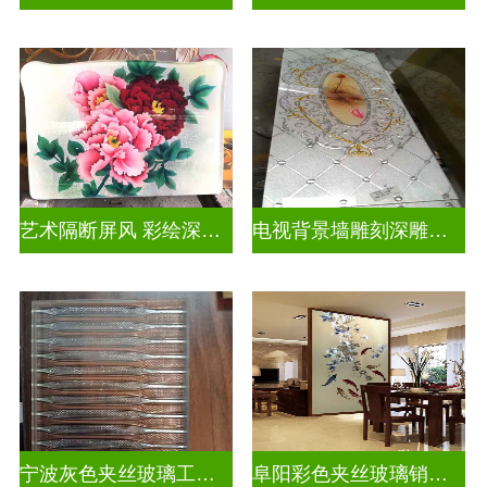
艺术隔断屏风 彩绘深雕浮雕玻璃
电视背景墙雕刻深雕双面效果
宁波灰色夹丝玻璃工厂招聘
阜阳彩色夹丝玻璃销售电话