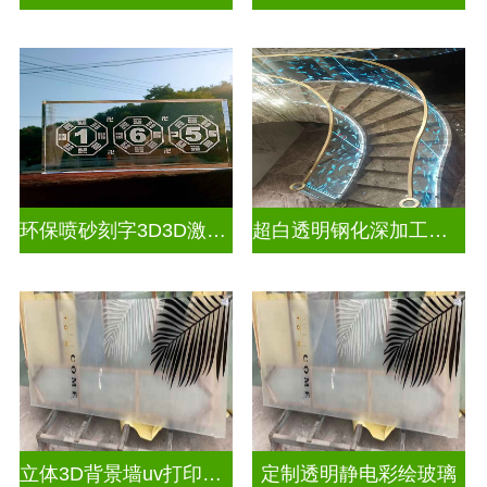
环保喷砂刻字3D3D激光内雕玻璃
超白透明钢化深加工激光内雕屏风
立体3D背景墙uv打印玻璃
定制透明静电彩绘玻璃