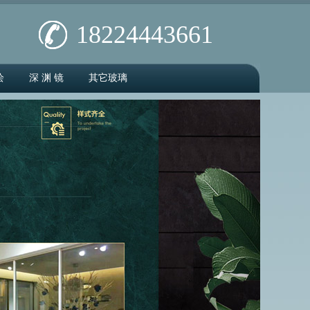
18224443661
绘
深 渊 镜
其它玻璃