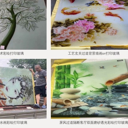
术彩绘打印玻璃
工艺玄关过道背景墙画uv打印玻璃
水画彩绘打印玻璃
屏风过道隔断客厅双面磨砂透光彩绘打印玻