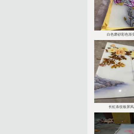
白色磨砂彩色渐
长虹条纹板屏风