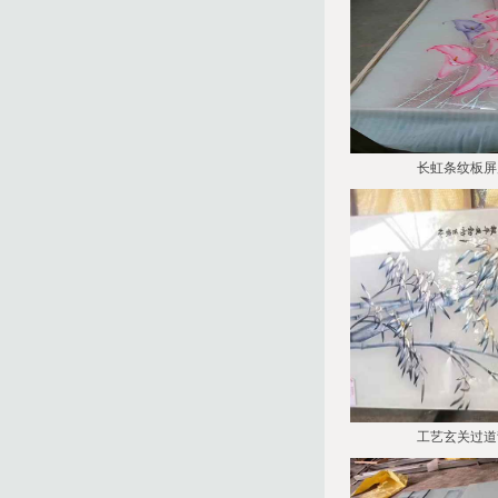
长虹条纹板屏
工艺玄关过道