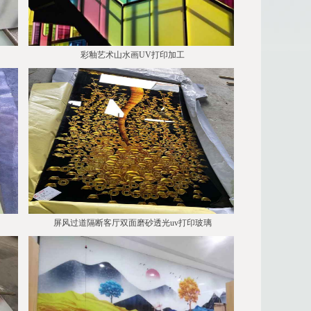
彩釉艺术山水画UV打印加工
屏风过道隔断客厅双面磨砂透光uv打印玻璃