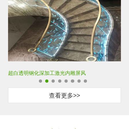
玄关水晶立体雕刻3D激光内雕玻璃
门
查看更多>>