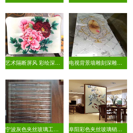
艺术隔断屏风 彩绘深雕浮雕玻璃
电视背景墙雕刻深雕双面效果
宁波灰色夹丝玻璃工厂招聘
阜阳彩色夹丝玻璃销售电话