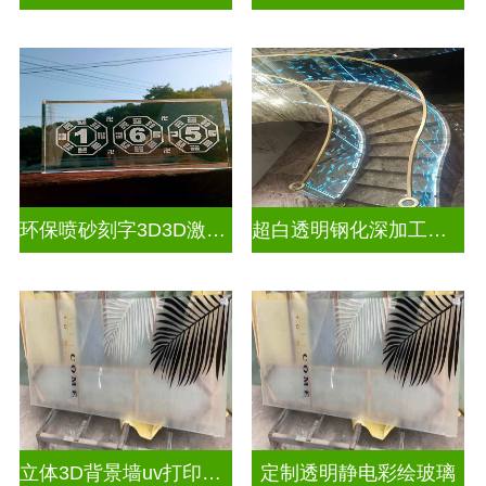
环保喷砂刻字3D3D激光内雕玻璃
超白透明钢化深加工激光内雕屏风
立体3D背景墙uv打印玻璃
定制透明静电彩绘玻璃