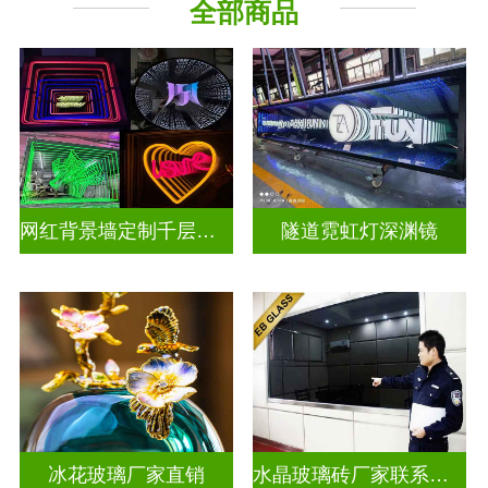
全部商品
深 渊 镜
其它玻璃
网红背景墙定制千层镜深渊镜
隧道霓虹灯深渊镜
冰花玻璃厂家直销
水晶玻璃砖厂家联系方式