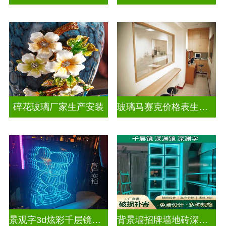
碎花玻璃厂家生产安装
玻璃马赛克价格表生产电话
景观字3d炫彩千层镜深渊镜
背景墙招牌墙地砖深渊镜千层镜