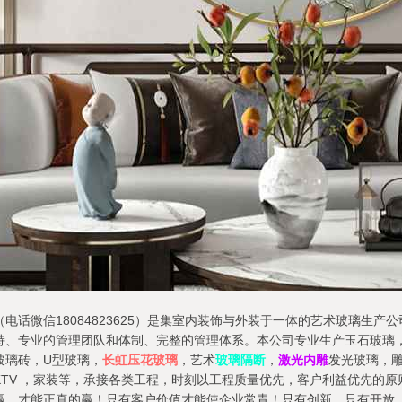
电话微信18084823625）是集室内装饰与外装于一体的艺术玻璃生
持、专业的管理团队和体制、完整的管理体系。本公司专业生产玉石玻璃
玻璃砖，U型玻璃，
长虹压花玻璃
，艺术
玻璃隔断
，
激光内雕
发光玻璃，
TV ，家装等，承接各类工程，时刻以工程质量优先，客户利益优先的原
赢，才能正真的赢！只有客户价值才能使企业常青！只有创新，只有开放