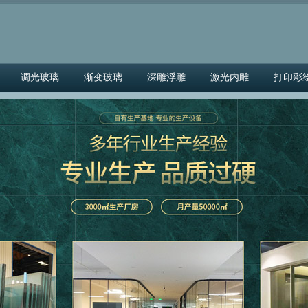
调光玻璃
渐变玻璃
深雕浮雕
激光内雕
打印彩