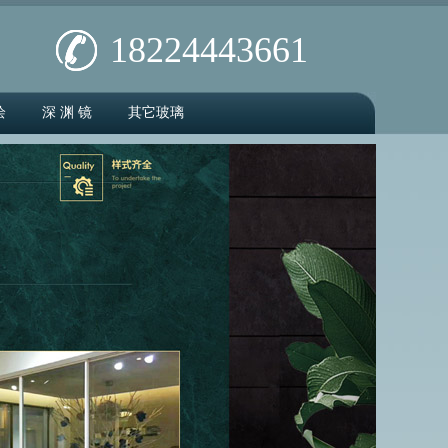
18224443661
绘
深 渊 镜
其它玻璃