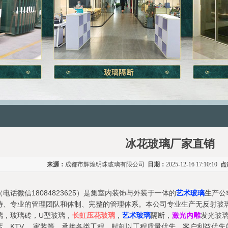
冰花玻璃厂家直销
来源：
成都市辉煌明珠玻璃有限公司
日期：
2025-12-16 17:10:10
点
电话微信18084823625）是集室内装饰与外装于一体的
艺术玻璃
生产公
持、专业的管理团队和体制、完整的管理体系。本公司专业生产无反射玻
璃，玻璃砖，U型玻璃，
长虹压花玻璃
，
艺术玻璃
隔断，
激光内雕
发光玻
，KTV ，家装等，承接各类工程，时刻以工程质量优先，客户利益优先