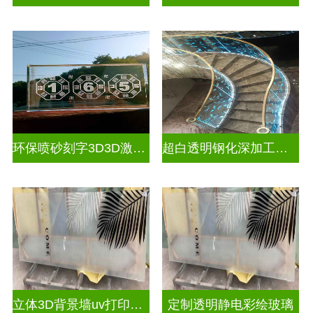
环保喷砂刻字3D3D激光内雕玻璃
超白透明钢化深加工激光内雕屏风
立体3D背景墙uv打印玻璃
定制透明静电彩绘玻璃