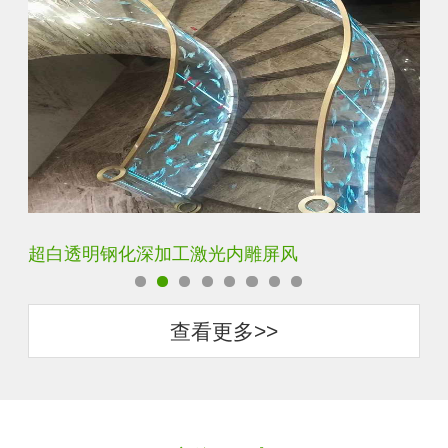
玄关水晶立体雕刻3D激光内雕玻璃
门
查看更多>>