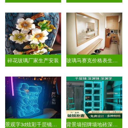
碎花玻璃厂家生产安装
玻璃马赛克价格表生产电话
景观字3d炫彩千层镜深渊镜
背景墙招牌墙地砖深渊镜千层镜