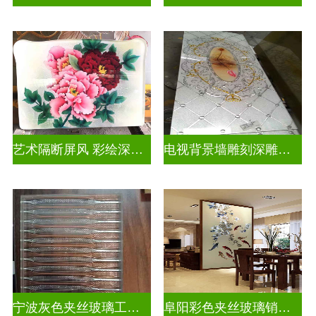
艺术隔断屏风 彩绘深雕浮雕玻璃
电视背景墙雕刻深雕双面效果
宁波灰色夹丝玻璃工厂招聘
阜阳彩色夹丝玻璃销售电话