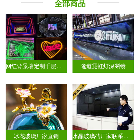
全部商品
深 渊 镜
其它玻璃
网红背景墙定制千层镜深渊镜
隧道霓虹灯深渊镜
冰花玻璃厂家直销
水晶玻璃砖厂家联系方式