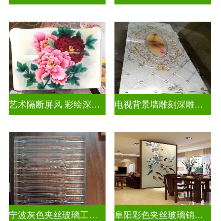
艺术隔断屏风 彩绘深雕浮雕玻璃
电视背景墙雕刻深雕双面效果
宁波灰色夹丝玻璃工厂招聘
阜阳彩色夹丝玻璃销售电话