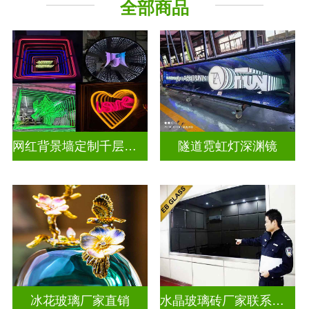
全部商品
深 渊 镜
其它玻璃
网红背景墙定制千层镜深渊镜
隧道霓虹灯深渊镜
冰花玻璃厂家直销
水晶玻璃砖厂家联系方式