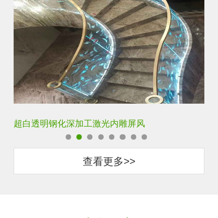
玄关水晶立体雕刻3D激光内雕玻璃
门
查看更多>>