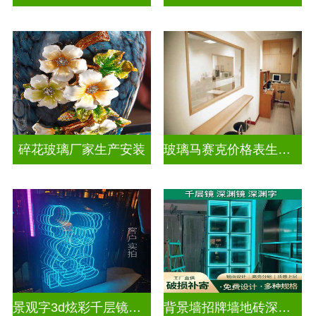
碎花玻璃厂家生产安装
玻璃马赛克价格表生产电话
景观字3d炫彩千层镜深渊镜
背景墙招牌墙地砖深渊镜千层镜