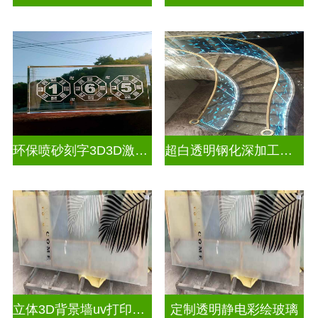
环保喷砂刻字3D3D激光内雕玻璃
超白透明钢化深加工激光内雕屏风
立体3D背景墙uv打印玻璃
定制透明静电彩绘玻璃