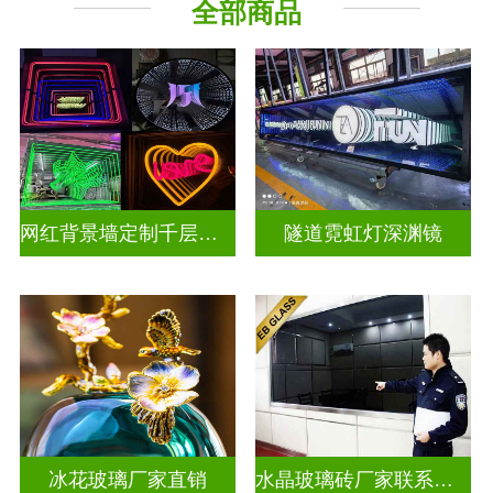
全部商品
深 渊 镜
其它玻璃
网红背景墙定制千层镜深渊镜
隧道霓虹灯深渊镜
冰花玻璃厂家直销
水晶玻璃砖厂家联系方式