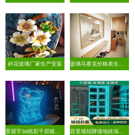
碎花玻璃厂家生产安装
玻璃马赛克价格表生产电话
景观字3d炫彩千层镜深渊镜
背景墙招牌墙地砖深渊镜千层镜