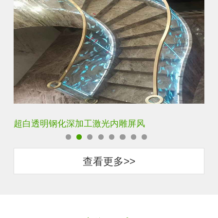
玄关水晶立体雕刻3D激光内雕玻璃
门
查看更多>>