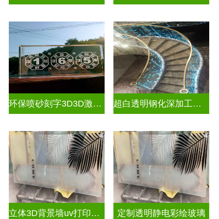
环保喷砂刻字3D3D激光内雕玻璃
超白透明钢化深加工激光内雕屏风
立体3D背景墙uv打印玻璃
定制透明静电彩绘玻璃