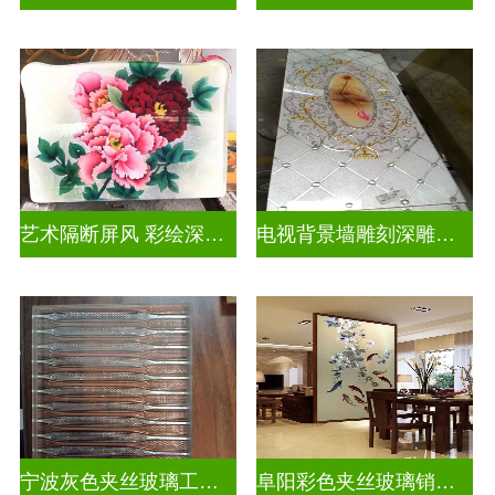
艺术隔断屏风 彩绘深雕浮雕玻璃
电视背景墙雕刻深雕双面效果
宁波灰色夹丝玻璃工厂招聘
阜阳彩色夹丝玻璃销售电话