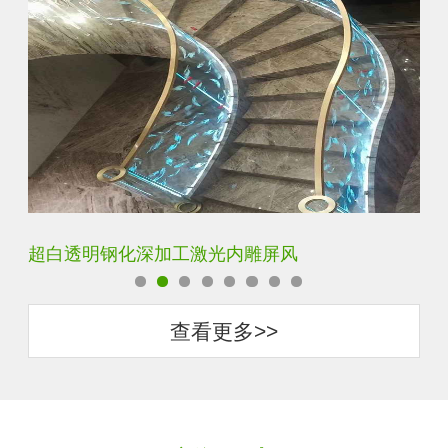
玄关水晶立体雕刻3D激光内雕玻璃
门
查看更多>>