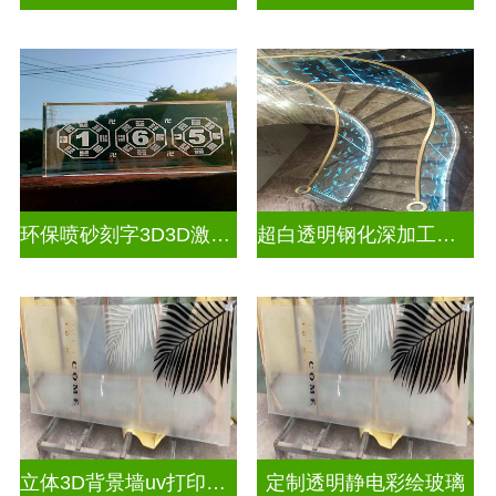
环保喷砂刻字3D3D激光内雕玻璃
超白透明钢化深加工激光内雕屏风
立体3D背景墙uv打印玻璃
定制透明静电彩绘玻璃