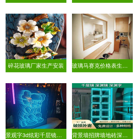
碎花玻璃厂家生产安装
玻璃马赛克价格表生产电话
景观字3d炫彩千层镜深渊镜
背景墙招牌墙地砖深渊镜千层镜