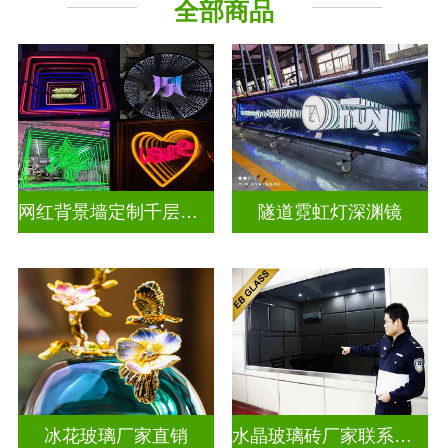
全部商品
深 渊 镜
其它玻璃
网红背景墙定制千层镜深渊镜
隧道霓虹灯深渊镜
冰花玻璃厂家直销
水晶玻璃砖厂家联系方式