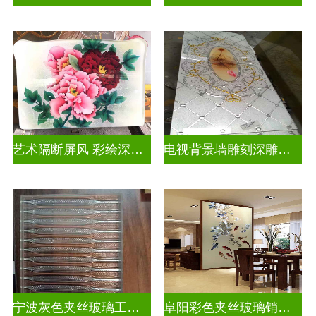
艺术隔断屏风 彩绘深雕浮雕玻璃
电视背景墙雕刻深雕双面效果
宁波灰色夹丝玻璃工厂招聘
阜阳彩色夹丝玻璃销售电话