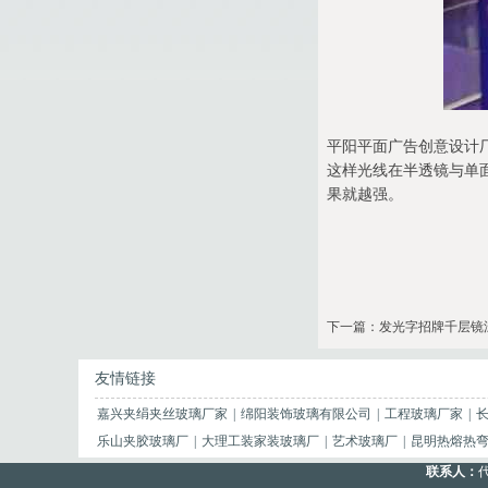
平阳平面广告创意设计
这样光线在半透镜与单
果就越强。
下一篇：
发光字招牌千层镜
友情链接
嘉兴夹绢夹丝玻璃厂家
|
绵阳装饰玻璃有限公司
|
工程玻璃厂家
|
乐山夹胶玻璃厂
|
大理工装家装玻璃厂
|
艺术玻璃厂
|
昆明热熔热
联系人：