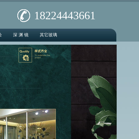
18224443661
绘
深 渊 镜
其它玻璃