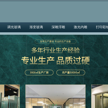
调光玻璃
渐变玻璃
深雕浮雕
激光内雕
打印彩