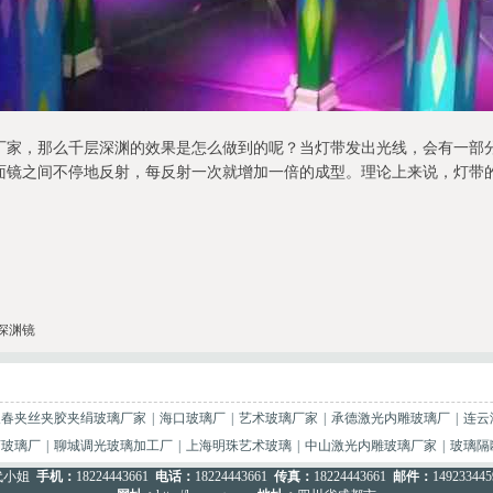
厂家，那么千层深渊的效果是怎么做到的呢？当灯带发出光线，会有一部
面镜之间不停地反射，每反射一次就增加一倍的成型。理论上来说，灯带
深渊镜
长春夹丝夹胶夹绢玻璃厂家
|
海口玻璃厂
|
艺术玻璃厂家
|
承德激光内雕玻璃厂
|
连云
弯玻璃厂
|
聊城调光玻璃加工厂
|
上海明珠艺术玻璃
|
中山激光内雕玻璃厂家
|
玻璃隔
代小姐
手机：
18224443661
电话：
18224443661
传真：
18224443661
邮件：
14923344