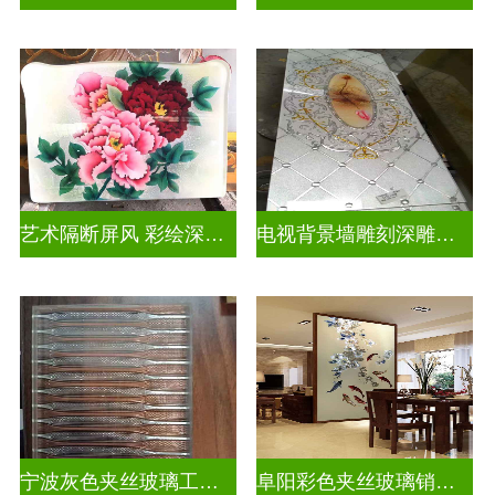
艺术隔断屏风 彩绘深雕浮雕玻璃
电视背景墙雕刻深雕双面效果
宁波灰色夹丝玻璃工厂招聘
阜阳彩色夹丝玻璃销售电话