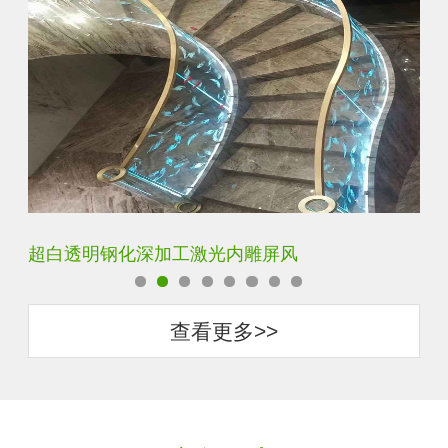
玄关水晶立体雕刻3D激光内雕玻璃
门
查看更多>>