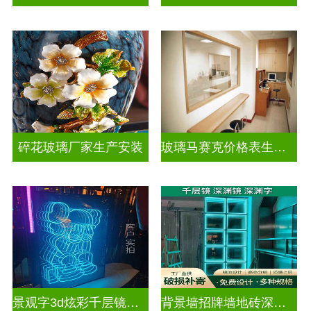
碎花玻璃厂家生产安装
玻璃马赛克价格表生产电话
景观字3d炫彩千层镜深渊镜
背景墙招牌墙地砖深渊镜千层镜