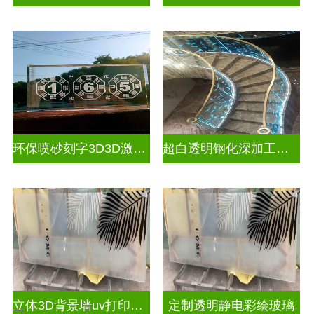
环保喷砂刻字3D3D激光内雕玻璃
超白透明钢化深加工激光内雕屏风
立体3D背景墙uv打印玻璃
定制透明静电彩绘玻璃