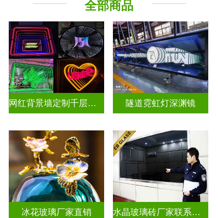
全部商品
深 渊 镜
其它玻璃
网红背景墙定制千层镜深渊镜
隧道霓虹灯深渊镜
冰花玻璃厂家直销
水晶玻璃砖厂家联系方式