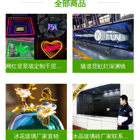
全部商品
深 渊 镜
其它玻璃
网红背景墙定制千层镜深渊镜
隧道霓虹灯深渊镜
冰花玻璃厂家直销
水晶玻璃砖厂家联系方式