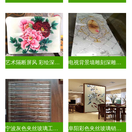
艺术隔断屏风 彩绘深雕浮雕玻璃
电视背景墙雕刻深雕双面效果
宁波灰色夹丝玻璃工厂招聘
阜阳彩色夹丝玻璃销售电话