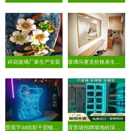
碎花玻璃厂家生产安装
玻璃马赛克价格表生产电话
景观字3d炫彩千层镜深渊镜
背景墙招牌墙地砖深渊镜千层镜