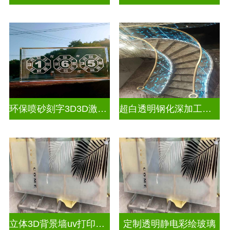
环保喷砂刻字3D3D激光内雕玻璃
超白透明钢化深加工激光内雕屏风
立体3D背景墙uv打印玻璃
定制透明静电彩绘玻璃