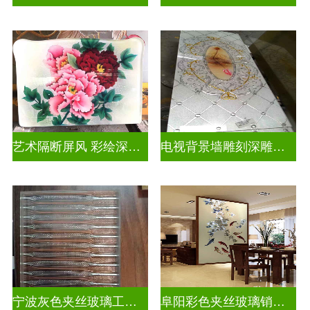
艺术隔断屏风 彩绘深雕浮雕玻璃
电视背景墙雕刻深雕双面效果
宁波灰色夹丝玻璃工厂招聘
阜阳彩色夹丝玻璃销售电话