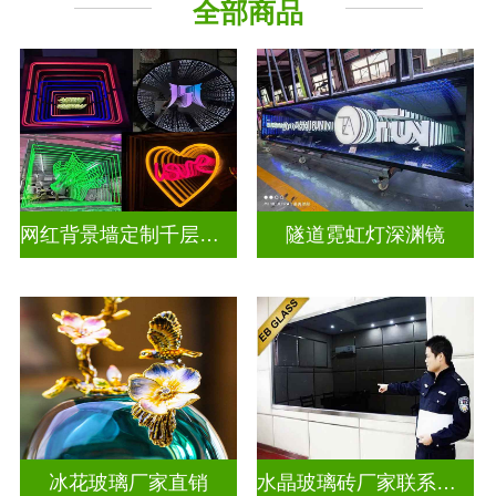
全部商品
深 渊 镜
其它玻璃
网红背景墙定制千层镜深渊镜
隧道霓虹灯深渊镜
冰花玻璃厂家直销
水晶玻璃砖厂家联系方式