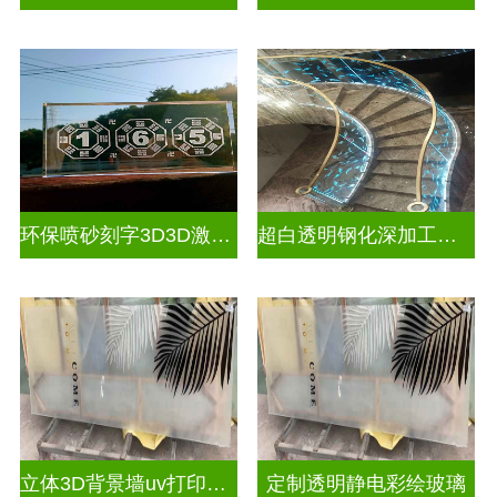
环保喷砂刻字3D3D激光内雕玻璃
超白透明钢化深加工激光内雕屏风
立体3D背景墙uv打印玻璃
定制透明静电彩绘玻璃