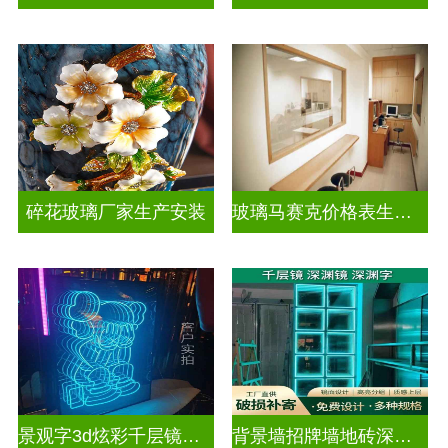
碎花玻璃厂家生产安装
玻璃马赛克价格表生产电话
景观字3d炫彩千层镜深渊镜
背景墙招牌墙地砖深渊镜千层镜