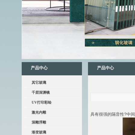
产品中心
产品中心
其它玻璃
千层深渊镜
UV打印彩绘
激光内雕
具有很强的隔音性?中
深雕浮雕
渐变玻璃