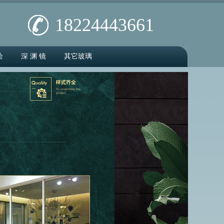
18224443661
绘
深 渊 镜
其它玻璃