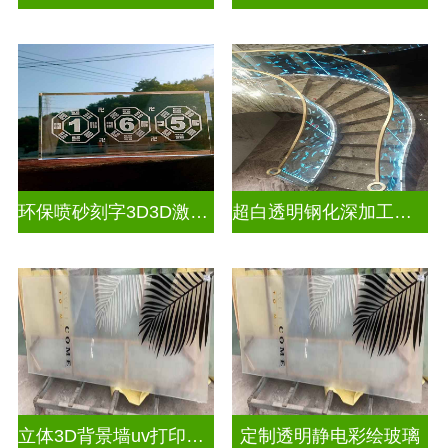
环保喷砂刻字3D3D激光内雕玻璃
超白透明钢化深加工激光内雕屏风
立体3D背景墙uv打印玻璃
定制透明静电彩绘玻璃