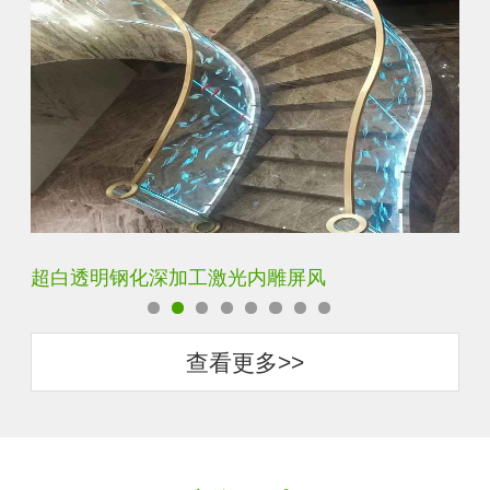
玄关水晶立体雕刻3D激光内雕玻璃
门
查看更多>>