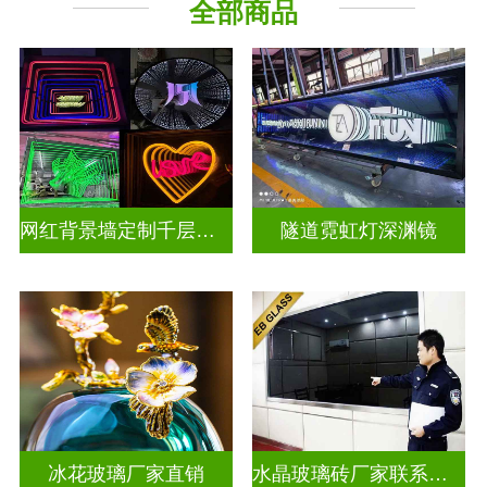
全部商品
深 渊 镜
其它玻璃
网红背景墙定制千层镜深渊镜
隧道霓虹灯深渊镜
冰花玻璃厂家直销
水晶玻璃砖厂家联系方式