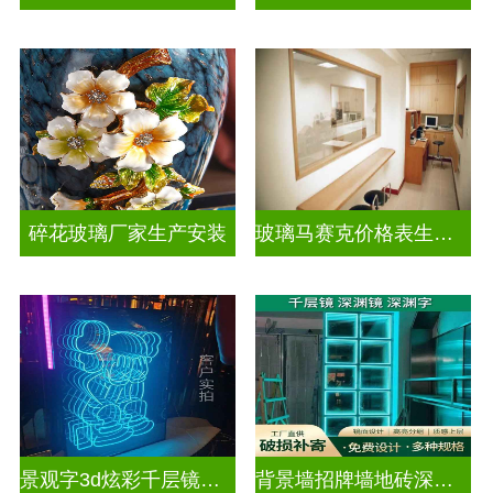
碎花玻璃厂家生产安装
玻璃马赛克价格表生产电话
景观字3d炫彩千层镜深渊镜
背景墙招牌墙地砖深渊镜千层镜