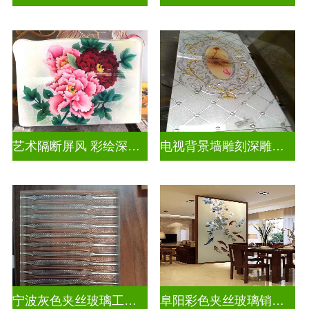
艺术隔断屏风 彩绘深雕浮雕玻璃
电视背景墙雕刻深雕双面效果
宁波灰色夹丝玻璃工厂招聘
阜阳彩色夹丝玻璃销售电话