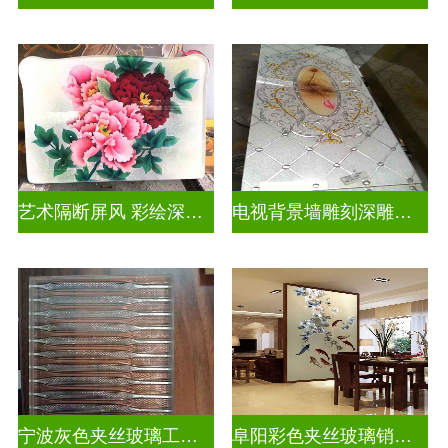
艺术隔断屏风 彩绘深雕浮雕玻璃
电视背景墙雕刻深雕双面效果
宁波灰色夹丝玻璃工厂招聘
阜阳彩色夹丝玻璃销售电话