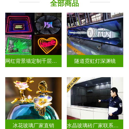
全部商品
深 渊 镜
其它玻璃
网红背景墙定制千层镜深渊镜
隧道霓虹灯深渊镜
冰花玻璃厂家直销
水晶玻璃砖厂家联系方式