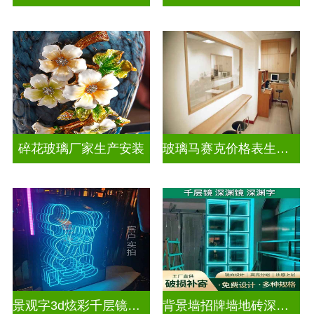
碎花玻璃厂家生产安装
玻璃马赛克价格表生产电话
景观字3d炫彩千层镜深渊镜
背景墙招牌墙地砖深渊镜千层镜