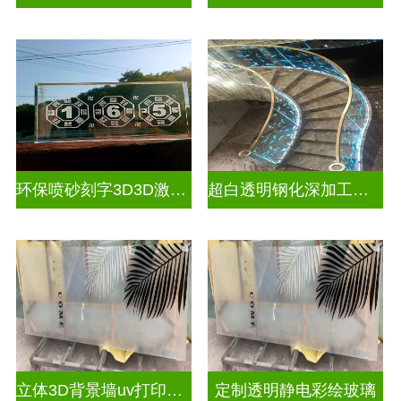
环保喷砂刻字3D3D激光内雕玻璃
超白透明钢化深加工激光内雕屏风
立体3D背景墙uv打印玻璃
定制透明静电彩绘玻璃