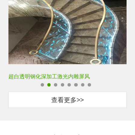
玄关水晶立体雕刻3D激光内雕玻璃
门
查看更多>>