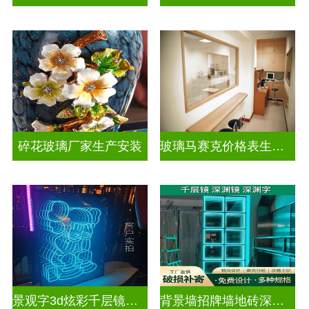
碎花玻璃厂家生产安装
玻璃马赛克价格表生产电话
景观字3d炫彩千层镜深渊镜
背景墙招牌墙地砖深渊镜千层镜