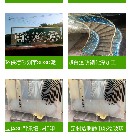
环保喷砂刻字3D3D激光内雕玻璃
超白透明钢化深加工激光内雕屏风
立体3D背景墙uv打印玻璃
定制透明静电彩绘玻璃