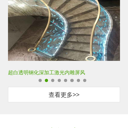
玄关水晶立体雕刻3D激光内雕玻璃
门
查看更多>>