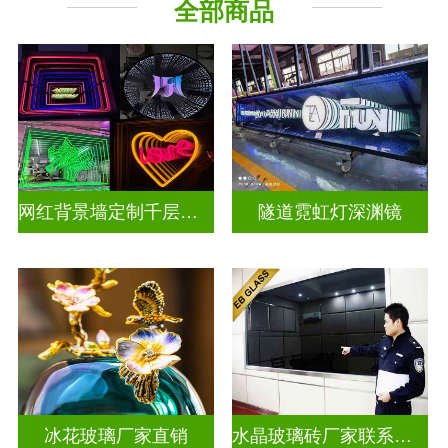
全部商品
深 渊 镜
其它玻璃
网红背景墙定制千层镜深渊镜
隧道霓虹灯深渊镜
冰花玻璃厂家直销
水晶玻璃砖厂家联系方式