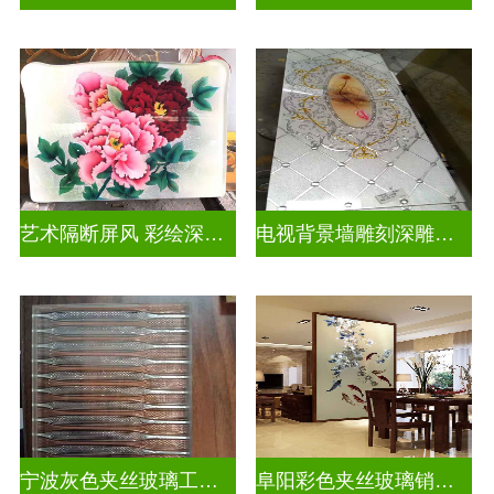
艺术隔断屏风 彩绘深雕浮雕玻璃
电视背景墙雕刻深雕双面效果
宁波灰色夹丝玻璃工厂招聘
阜阳彩色夹丝玻璃销售电话