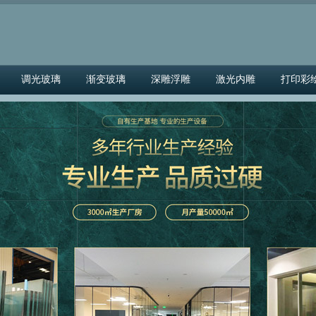
调光玻璃
渐变玻璃
深雕浮雕
激光内雕
打印彩