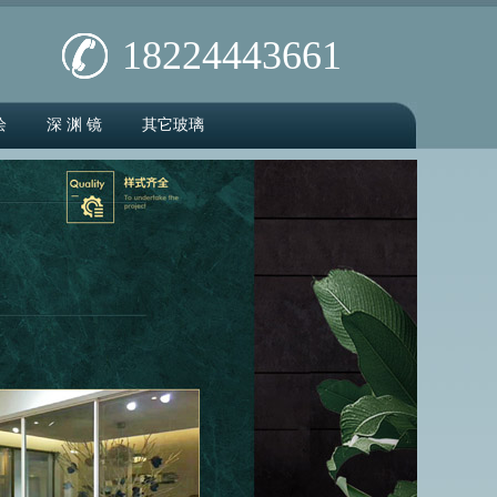
18224443661
绘
深 渊 镜
其它玻璃