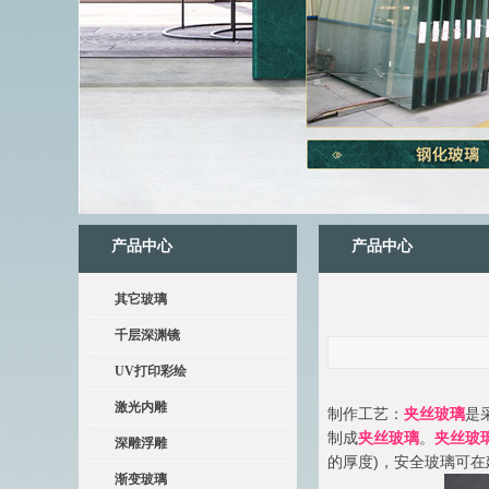
产品中心
产品中心
其它玻璃
千层深渊镜
UV打印彩绘
激光内雕
制作工艺：
夹丝玻璃
是
制成
夹丝玻璃
。
夹丝玻
深雕浮雕
的厚度)，安全玻璃可
渐变玻璃