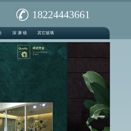
18224443661
绘
深 渊 镜
其它玻璃