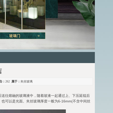
店
击：
262
属于：
夹丝玻璃
后送往熔融的玻璃液中，随着玻液一起通过上、下压延辊后
可以是光面。夹丝玻璃厚度一般为6-16mm(不含中间丝