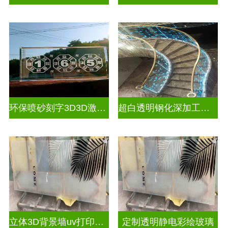
环保喷砂刻字3D3D激光内雕玻璃
超白透明钢化深加工激光内雕屏风
立体3D背景墙uv打印玻璃
定制透明静电彩绘玻璃