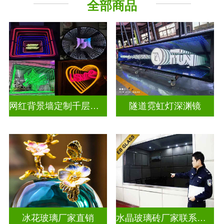
全部商品
深 渊 镜
其它玻璃
网红背景墙定制千层镜深渊镜
隧道霓虹灯深渊镜
冰花玻璃厂家直销
水晶玻璃砖厂家联系方式