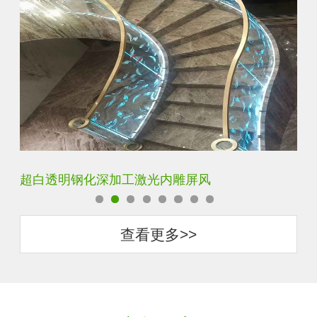
玄关水晶立体雕刻3D激光内雕玻璃
门
查看更多>>