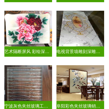
艺术隔断屏风 彩绘深雕浮雕玻璃
电视背景墙雕刻深雕双面效果
宁波灰色夹丝玻璃工厂招聘
阜阳彩色夹丝玻璃销售电话