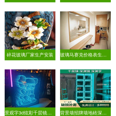
碎花玻璃厂家生产安装
玻璃马赛克价格表生产电话
景观字3d炫彩千层镜深渊镜
背景墙招牌墙地砖深渊镜千层镜