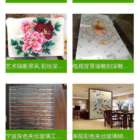
艺术隔断屏风 彩绘深雕浮雕玻璃
电视背景墙雕刻深雕双面效果
宁波灰色夹丝玻璃工厂招聘
阜阳彩色夹丝玻璃销售电话