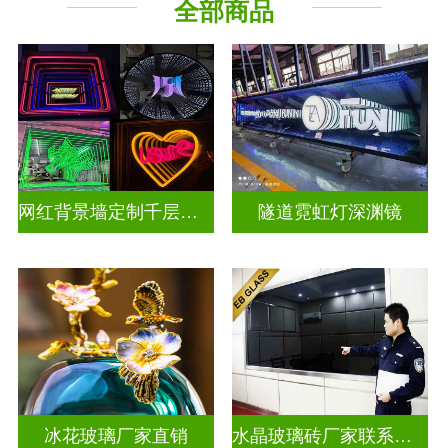
全部商品
深 渊 镜
其它玻璃
网红背景墙定制千层镜深渊镜
隧道霓虹灯深渊镜
冰花玻璃厂家直销
水晶玻璃砖厂家联系方式