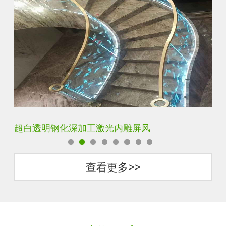
玄关水晶立体雕刻3D激光内雕玻璃
门
查看更多>>