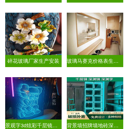
碎花玻璃厂家生产安装
玻璃马赛克价格表生产电话
景观字3d炫彩千层镜深渊镜
背景墙招牌墙地砖深渊镜千层镜