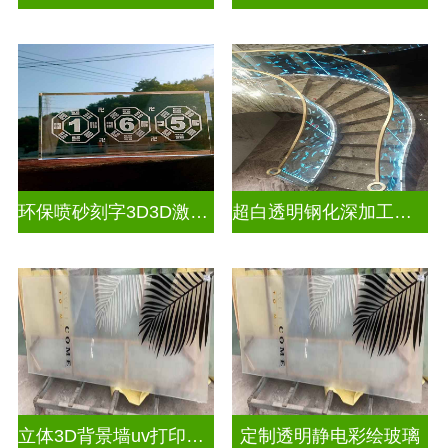
环保喷砂刻字3D3D激光内雕玻璃
超白透明钢化深加工激光内雕屏风
立体3D背景墙uv打印玻璃
定制透明静电彩绘玻璃