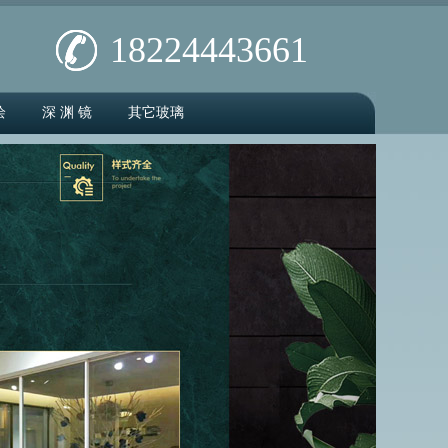
18224443661
绘
深 渊 镜
其它玻璃