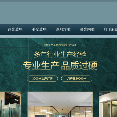
调光玻璃
渐变玻璃
深雕浮雕
激光内雕
打印彩