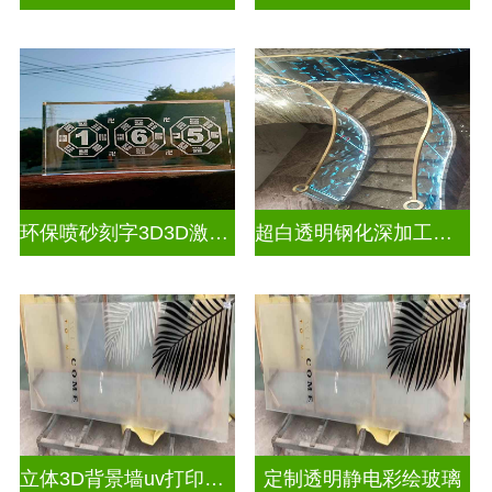
环保喷砂刻字3D3D激光内雕玻璃
超白透明钢化深加工激光内雕屏风
立体3D背景墙uv打印玻璃
定制透明静电彩绘玻璃