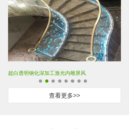
玄关水晶立体雕刻3D激光内雕玻璃
门
查看更多>>