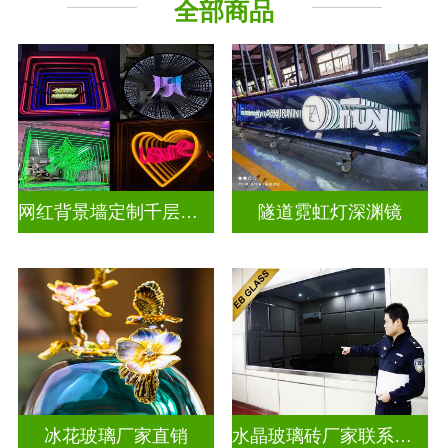
全部商品
深 渊 镜
其它玻璃
网红背景墙定制千层镜深渊镜
隧道霓虹灯深渊镜
冰花玻璃厂家直销
水晶玻璃砖厂家联系方式