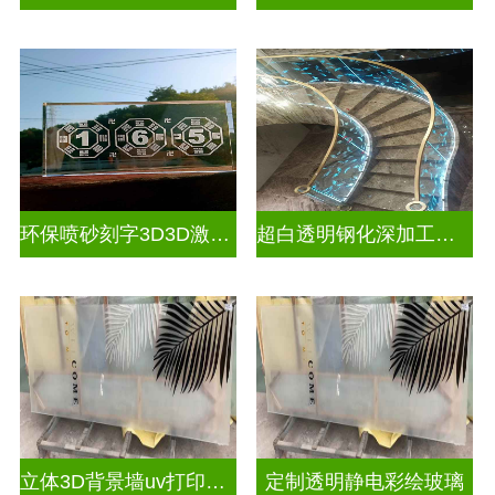
环保喷砂刻字3D3D激光内雕玻璃
超白透明钢化深加工激光内雕屏风
立体3D背景墙uv打印玻璃
定制透明静电彩绘玻璃