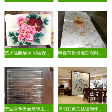
艺术隔断屏风 彩绘深雕浮雕玻璃
电视背景墙雕刻深雕双面效果
宁波灰色夹丝玻璃工厂招聘
阜阳彩色夹丝玻璃销售电话