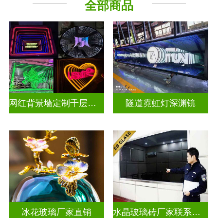
全部商品
深 渊 镜
其它玻璃
网红背景墙定制千层镜深渊镜
隧道霓虹灯深渊镜
冰花玻璃厂家直销
水晶玻璃砖厂家联系方式