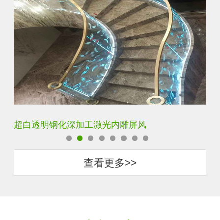
玄关水晶立体雕刻3D激光内雕玻璃
门
查看更多>>