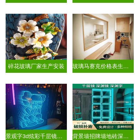
碎花玻璃厂家生产安装
玻璃马赛克价格表生产电话
景观字3d炫彩千层镜深渊镜
背景墙招牌墙地砖深渊镜千层镜