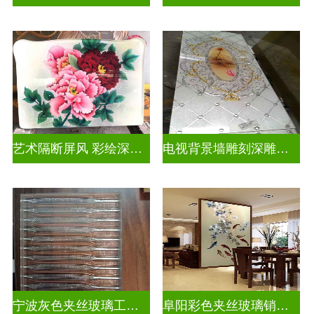
艺术隔断屏风 彩绘深雕浮雕玻璃
电视背景墙雕刻深雕双面效果
宁波灰色夹丝玻璃工厂招聘
阜阳彩色夹丝玻璃销售电话