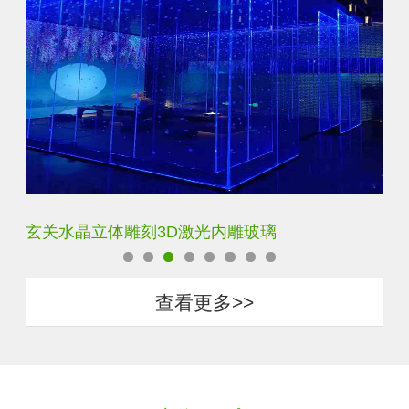
玄关水晶立体雕刻3D激光内雕玻璃
门
查看更多>>