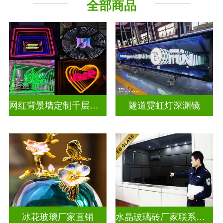
全部商品
深 渊 镜
其它玻璃
网红背景墙定制千层镜深渊镜
隧道霓虹灯深渊镜
冰花玻璃厂家直销
水晶玻璃砖厂家联系方式