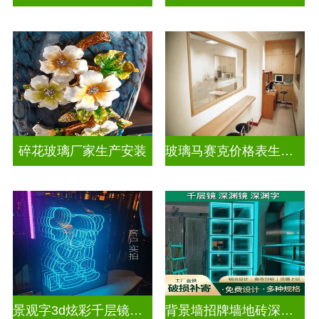
碎花玻璃厂家生产安装
玻璃马赛克价格表生产电话
景观字3d炫彩千层镜深渊镜
背景墙招牌墙地砖深渊镜千层镜