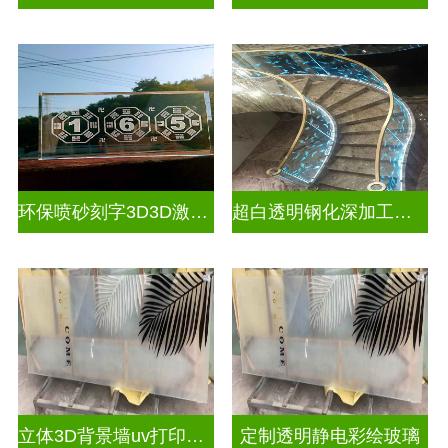
环保喷砂刻字3D3D激光内雕玻璃
超白透明钢化深加工激光内雕屏风
立体3D背景墙uv打印玻璃
定制透明静电彩绘玻璃