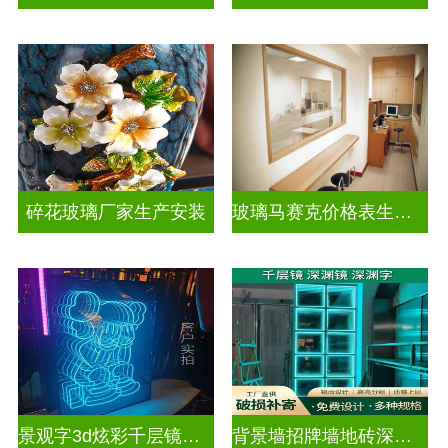
碎花玻璃厂家生产安装
玻璃马赛克价格表生产电话
景观字3d炫彩千层镜深渊镜
背景墙招牌墙地砖深渊镜千层镜