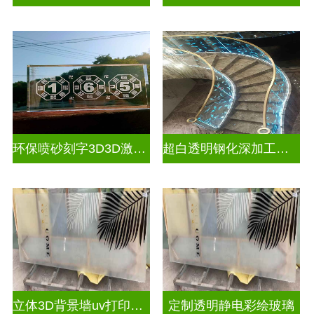
环保喷砂刻字3D3D激光内雕玻璃
超白透明钢化深加工激光内雕屏风
立体3D背景墙uv打印玻璃
定制透明静电彩绘玻璃