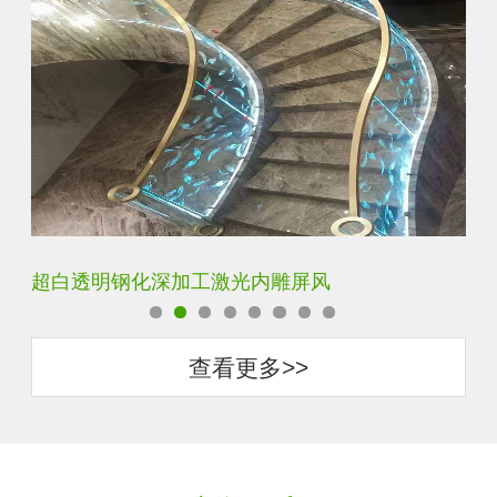
玄关水晶立体雕刻3D激光内雕玻璃
门
查看更多>>