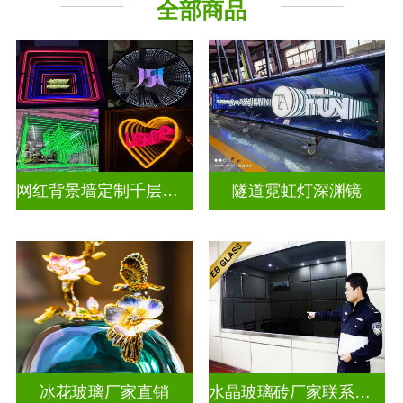
全部商品
深 渊 镜
其它玻璃
网红背景墙定制千层镜深渊镜
隧道霓虹灯深渊镜
冰花玻璃厂家直销
水晶玻璃砖厂家联系方式