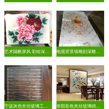
艺术隔断屏风 彩绘深雕浮雕玻璃
电视背景墙雕刻深雕双面效果
宁波灰色夹丝玻璃工厂招聘
阜阳彩色夹丝玻璃销售电话