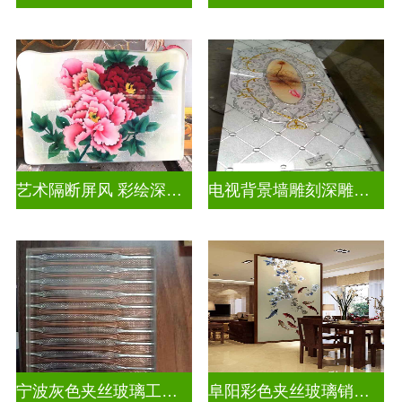
艺术隔断屏风 彩绘深雕浮雕玻璃
电视背景墙雕刻深雕双面效果
宁波灰色夹丝玻璃工厂招聘
阜阳彩色夹丝玻璃销售电话