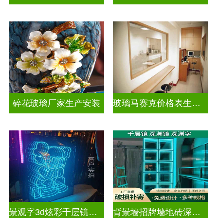
碎花玻璃厂家生产安装
玻璃马赛克价格表生产电话
景观字3d炫彩千层镜深渊镜
背景墙招牌墙地砖深渊镜千层镜