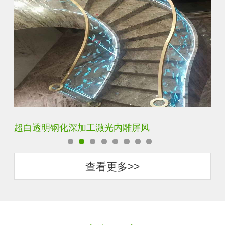
玄关水晶立体雕刻3D激光内雕玻璃
门
查看更多>>