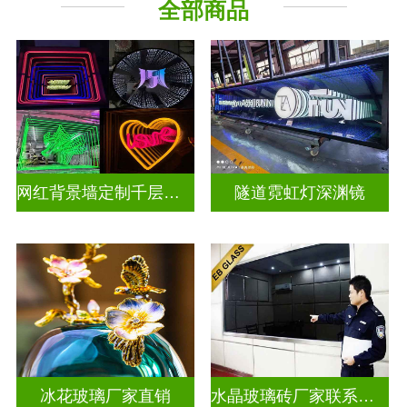
全部商品
深 渊 镜
其它玻璃
网红背景墙定制千层镜深渊镜
隧道霓虹灯深渊镜
冰花玻璃厂家直销
水晶玻璃砖厂家联系方式