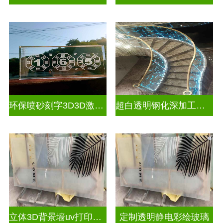
环保喷砂刻字3D3D激光内雕玻璃
超白透明钢化深加工激光内雕屏风
立体3D背景墙uv打印玻璃
定制透明静电彩绘玻璃