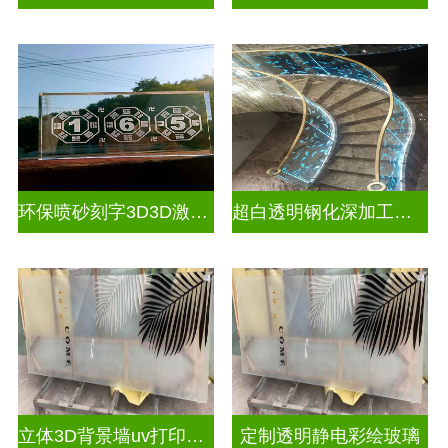
环保喷砂刻字3D3D激光内雕玻璃
超白透明钢化深加工激光内雕屏风
立体3D背景墙uv打印玻璃
定制透明静电彩绘玻璃