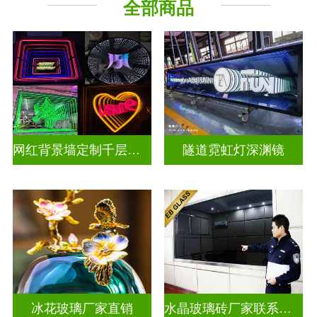
全部商品
深 渊 镜
其它玻璃
网红背景墙定制千层镜深渊镜
隧道霓虹灯深渊镜
冰花玻璃厂家直销
水晶玻璃砖厂家联系方式