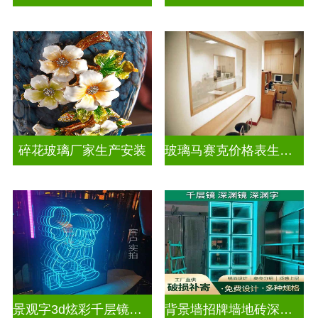
碎花玻璃厂家生产安装
玻璃马赛克价格表生产电话
景观字3d炫彩千层镜深渊镜
背景墙招牌墙地砖深渊镜千层镜