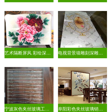
艺术隔断屏风 彩绘深雕浮雕玻璃
电视背景墙雕刻深雕双面效果
宁波灰色夹丝玻璃工厂招聘
阜阳彩色夹丝玻璃销售电话