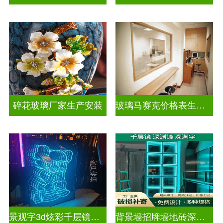
碎花玻璃厂家生产安装
玻璃马赛克价格表生产电话
景观字3d炫彩千层镜深渊镜
背景墙招牌墙地砖深渊镜千层镜