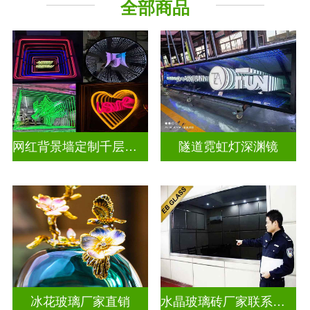
全部商品
深 渊 镜
其它玻璃
网红背景墙定制千层镜深渊镜
隧道霓虹灯深渊镜
冰花玻璃厂家直销
水晶玻璃砖厂家联系方式