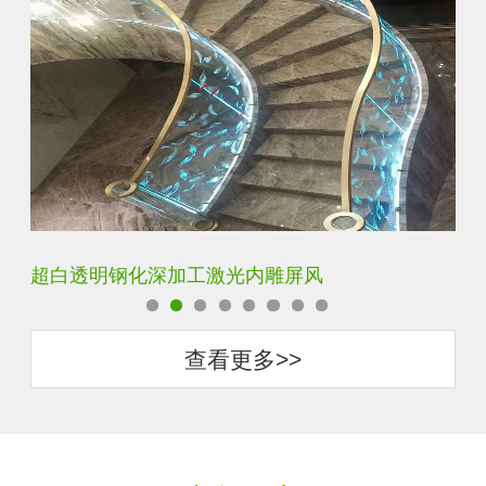
玄关水晶立体雕刻3D激光内雕玻璃
门
查看更多>>