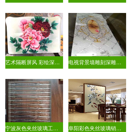
艺术隔断屏风 彩绘深雕浮雕玻璃
电视背景墙雕刻深雕双面效果
宁波灰色夹丝玻璃工厂招聘
阜阳彩色夹丝玻璃销售电话