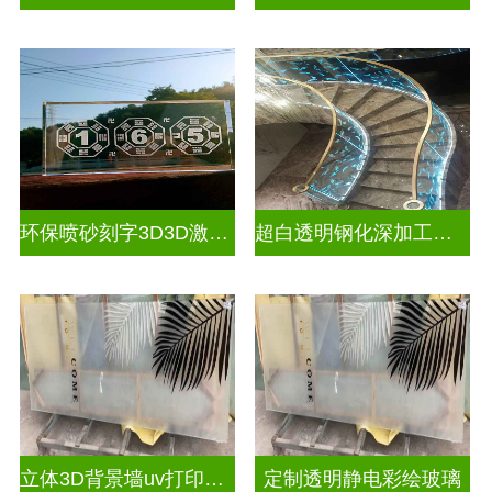
环保喷砂刻字3D3D激光内雕玻璃
超白透明钢化深加工激光内雕屏风
立体3D背景墙uv打印玻璃
定制透明静电彩绘玻璃