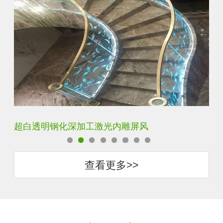
玄关水晶立体雕刻3D激光内雕玻璃
门
查看更多>>