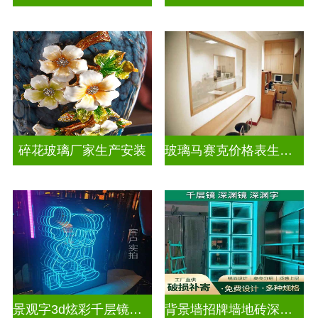
碎花玻璃厂家生产安装
玻璃马赛克价格表生产电话
景观字3d炫彩千层镜深渊镜
背景墙招牌墙地砖深渊镜千层镜