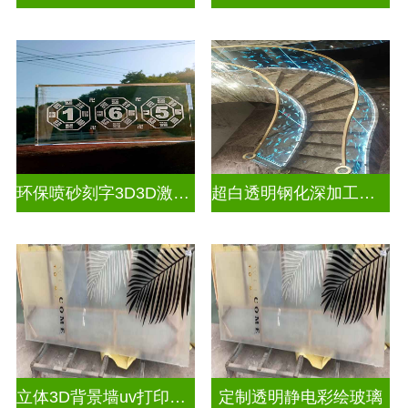
环保喷砂刻字3D3D激光内雕玻璃
超白透明钢化深加工激光内雕屏风
立体3D背景墙uv打印玻璃
定制透明静电彩绘玻璃