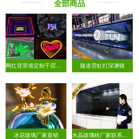
全部商品
深 渊 镜
其它玻璃
网红背景墙定制千层镜深渊镜
隧道霓虹灯深渊镜
冰花玻璃厂家直销
水晶玻璃砖厂家联系方式