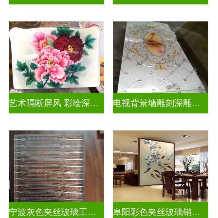
艺术隔断屏风 彩绘深雕浮雕玻璃
电视背景墙雕刻深雕双面效果
宁波灰色夹丝玻璃工厂招聘
阜阳彩色夹丝玻璃销售电话