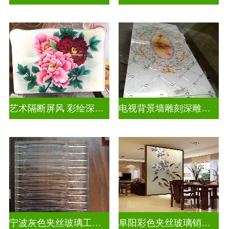
艺术隔断屏风 彩绘深雕浮雕玻璃
电视背景墙雕刻深雕双面效果
宁波灰色夹丝玻璃工厂招聘
阜阳彩色夹丝玻璃销售电话