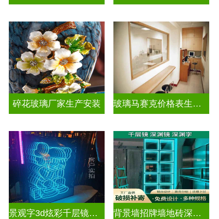
碎花玻璃厂家生产安装
玻璃马赛克价格表生产电话
景观字3d炫彩千层镜深渊镜
背景墙招牌墙地砖深渊镜千层镜