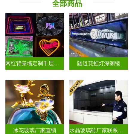
全部商品
深 渊 镜
其它玻璃
网红背景墙定制千层镜深渊镜
隧道霓虹灯深渊镜
冰花玻璃厂家直销
水晶玻璃砖厂家联系方式