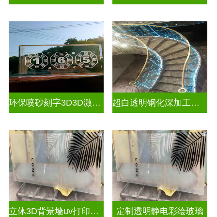
环保喷砂刻字3D3D激光内雕玻璃
超白透明钢化深加工激光内雕屏风
立体3D背景墙uv打印玻璃
定制透明静电彩绘玻璃