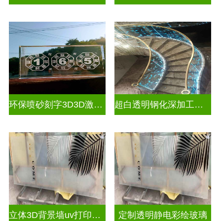
环保喷砂刻字3D3D激光内雕玻璃
超白透明钢化深加工激光内雕屏风
立体3D背景墙uv打印玻璃
定制透明静电彩绘玻璃