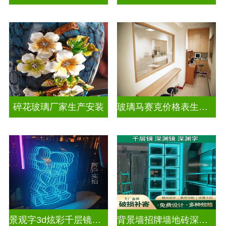
碎花玻璃厂家生产安装
玻璃马赛克价格表生产电话
景观字3d炫彩千层镜深渊镜
背景墙招牌墙地砖深渊镜千层镜