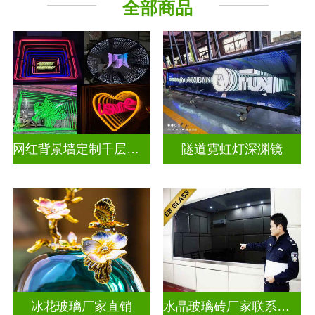
全部商品
深 渊 镜
其它玻璃
网红背景墙定制千层镜深渊镜
隧道霓虹灯深渊镜
冰花玻璃厂家直销
水晶玻璃砖厂家联系方式