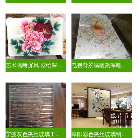
艺术隔断屏风 彩绘深雕浮雕玻璃
电视背景墙雕刻深雕双面效果
宁波灰色夹丝玻璃工厂招聘
阜阳彩色夹丝玻璃销售电话