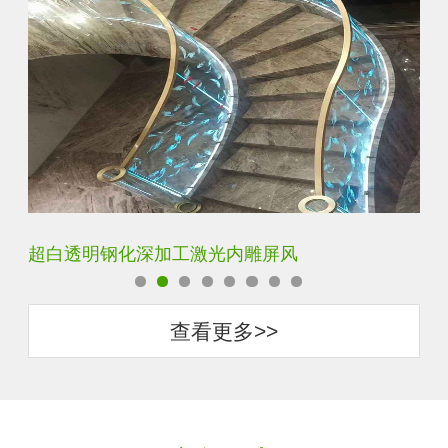
玄关水晶立体雕刻3D激光内雕玻璃
门
查看更多>>