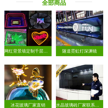
全部商品
深 渊 镜
其它玻璃
网红背景墙定制千层镜深渊镜
隧道霓虹灯深渊镜
冰花玻璃厂家直销
水晶玻璃砖厂家联系方式