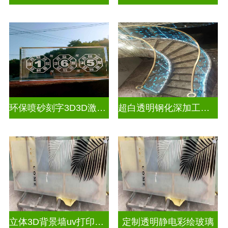
环保喷砂刻字3D3D激光内雕玻璃
超白透明钢化深加工激光内雕屏风
立体3D背景墙uv打印玻璃
定制透明静电彩绘玻璃