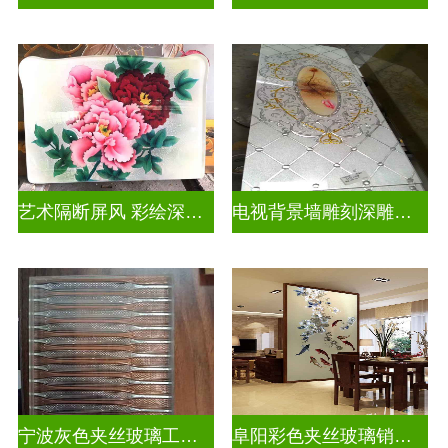
艺术隔断屏风 彩绘深雕浮雕玻璃
电视背景墙雕刻深雕双面效果
宁波灰色夹丝玻璃工厂招聘
阜阳彩色夹丝玻璃销售电话