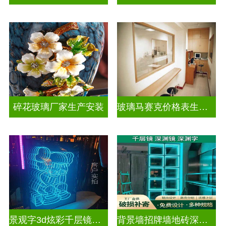
碎花玻璃厂家生产安装
玻璃马赛克价格表生产电话
景观字3d炫彩千层镜深渊镜
背景墙招牌墙地砖深渊镜千层镜