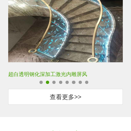
玄关水晶立体雕刻3D激光内雕玻璃
门
查看更多>>