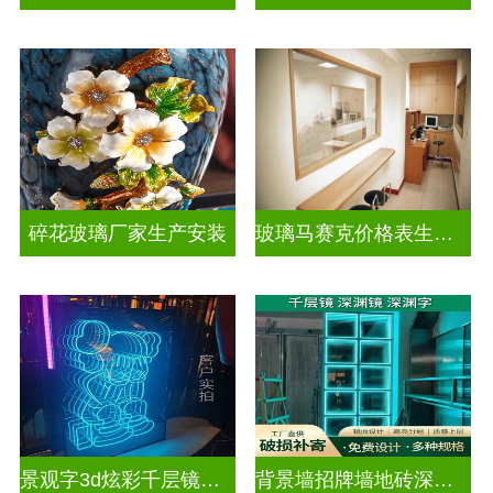
碎花玻璃厂家生产安装
玻璃马赛克价格表生产电话
景观字3d炫彩千层镜深渊镜
背景墙招牌墙地砖深渊镜千层镜