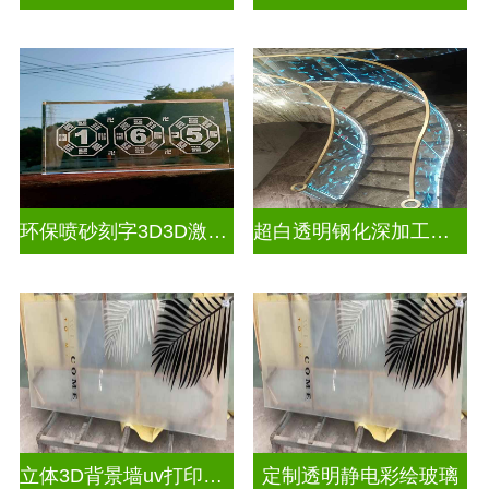
环保喷砂刻字3D3D激光内雕玻璃
超白透明钢化深加工激光内雕屏风
立体3D背景墙uv打印玻璃
定制透明静电彩绘玻璃