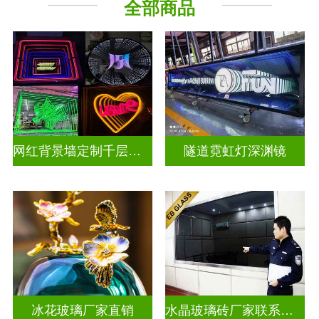
全部商品
深 渊 镜
其它玻璃
网红背景墙定制千层镜深渊镜
隧道霓虹灯深渊镜
冰花玻璃厂家直销
水晶玻璃砖厂家联系方式