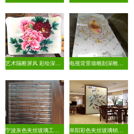
艺术隔断屏风 彩绘深雕浮雕玻璃
电视背景墙雕刻深雕双面效果
宁波灰色夹丝玻璃工厂招聘
阜阳彩色夹丝玻璃销售电话