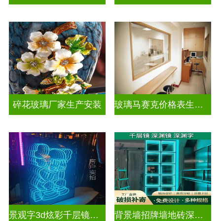
碎花玻璃厂家生产安装
玻璃马赛克价格表生产电话
景观字3d炫彩千层镜深渊镜
背景墙招牌墙地砖深渊镜千层镜