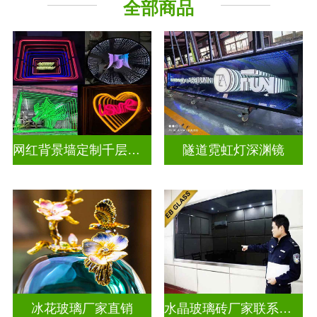
全部商品
深 渊 镜
其它玻璃
网红背景墙定制千层镜深渊镜
隧道霓虹灯深渊镜
冰花玻璃厂家直销
水晶玻璃砖厂家联系方式