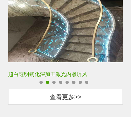
玄关水晶立体雕刻3D激光内雕玻璃
门
查看更多>>