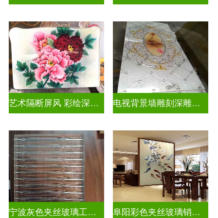
艺术隔断屏风 彩绘深雕浮雕玻璃
电视背景墙雕刻深雕双面效果
宁波灰色夹丝玻璃工厂招聘
阜阳彩色夹丝玻璃销售电话