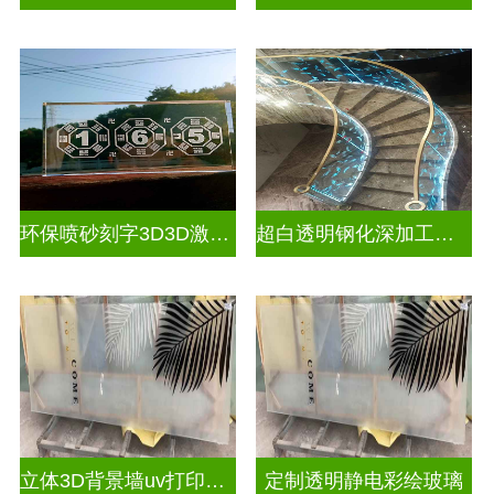
环保喷砂刻字3D3D激光内雕玻璃
超白透明钢化深加工激光内雕屏风
立体3D背景墙uv打印玻璃
定制透明静电彩绘玻璃