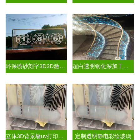
环保喷砂刻字3D3D激光内雕玻璃
超白透明钢化深加工激光内雕屏风
立体3D背景墙uv打印玻璃
定制透明静电彩绘玻璃