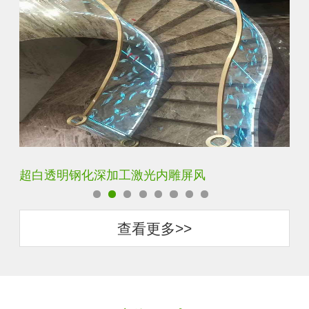
玄关水晶立体雕刻3D激光内雕玻璃
门
查看更多>>