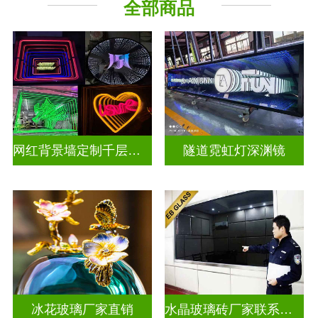
全部商品
深 渊 镜
其它玻璃
网红背景墙定制千层镜深渊镜
隧道霓虹灯深渊镜
冰花玻璃厂家直销
水晶玻璃砖厂家联系方式