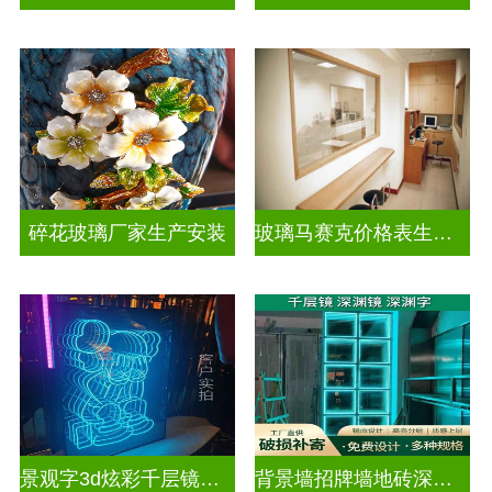
碎花玻璃厂家生产安装
玻璃马赛克价格表生产电话
景观字3d炫彩千层镜深渊镜
背景墙招牌墙地砖深渊镜千层镜