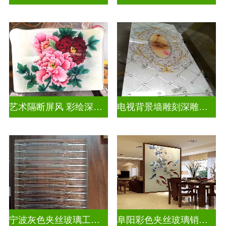
艺术隔断屏风 彩绘深雕浮雕玻璃
电视背景墙雕刻深雕双面效果
宁波灰色夹丝玻璃工厂招聘
阜阳彩色夹丝玻璃销售电话