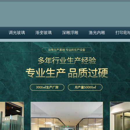
调光玻璃
渐变玻璃
深雕浮雕
激光内雕
打印彩