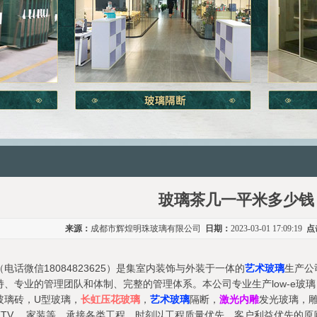
玻璃茶几一平米多少钱
来源：
成都市辉煌明珠玻璃有限公司
日期：
2023-03-01 17:09:19
点
电话微信18084823625）是集室内装饰与外装于一体的
艺术玻璃
生产公
、专业的管理团队和体制、完整的管理体系。本公司专业生产low-e玻璃
玻璃砖，U型玻璃，
长虹压花玻璃
，
艺术玻璃
隔断，
激光内雕
发光玻璃，
TV ，家装等，承接各类工程，时刻以工程质量优先，客户利益优先的原