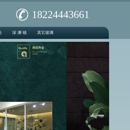
18224443661
绘
深 渊 镜
其它玻璃