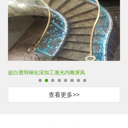
玄关水晶立体雕刻3D激光内雕玻璃
门
查看更多>>