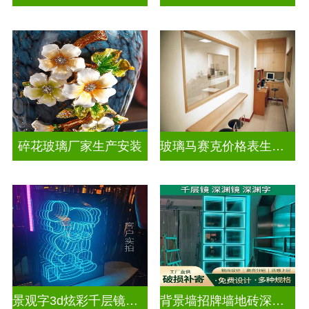
碎花玻璃厂家生产安装
玻璃马赛克价格表生产电话
景观字3d炫彩千层镜深渊镜
背景墙招牌墙地砖深渊镜千层镜