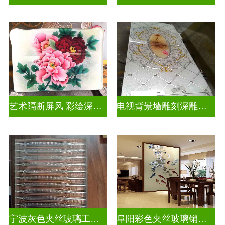
艺术隔断屏风 彩绘深雕浮雕玻璃
电视背景墙雕刻深雕双面效果
宁波灰色夹丝玻璃工厂招聘
阜阳彩色夹丝玻璃销售电话