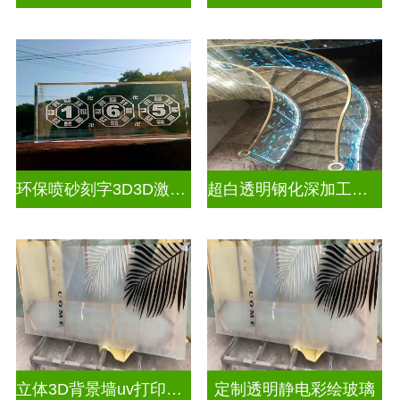
环保喷砂刻字3D3D激光内雕玻璃
超白透明钢化深加工激光内雕屏风
立体3D背景墙uv打印玻璃
定制透明静电彩绘玻璃