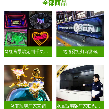
全部商品
深 渊 镜
其它玻璃
网红背景墙定制千层镜深渊镜
隧道霓虹灯深渊镜
冰花玻璃厂家直销
水晶玻璃砖厂家联系方式