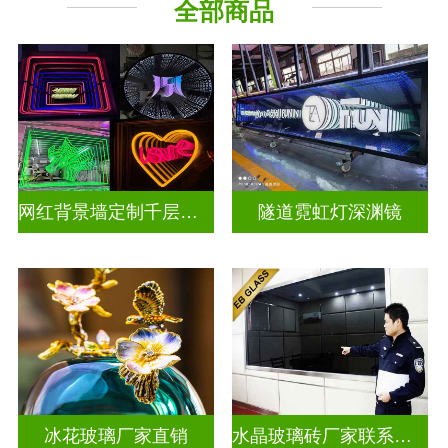
全部商品
深 渊 镜
其它玻璃
网红背景墙定制千层镜深渊镜
隧道霓虹灯深渊镜
冰花玻璃厂家直销
水晶玻璃砖厂家联系方式