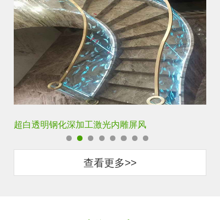
玄关水晶立体雕刻3D激光内雕玻璃
门
查看更多>>