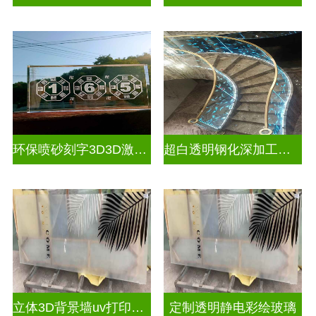
环保喷砂刻字3D3D激光内雕玻璃
超白透明钢化深加工激光内雕屏风
立体3D背景墙uv打印玻璃
定制透明静电彩绘玻璃