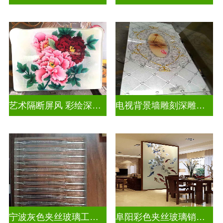
艺术隔断屏风 彩绘深雕浮雕玻璃
电视背景墙雕刻深雕双面效果
宁波灰色夹丝玻璃工厂招聘
阜阳彩色夹丝玻璃销售电话