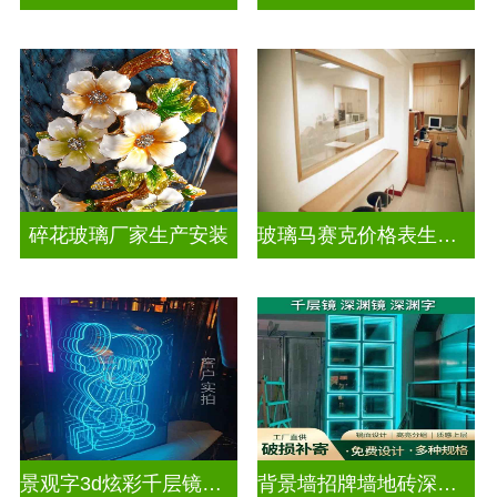
碎花玻璃厂家生产安装
玻璃马赛克价格表生产电话
景观字3d炫彩千层镜深渊镜
背景墙招牌墙地砖深渊镜千层镜