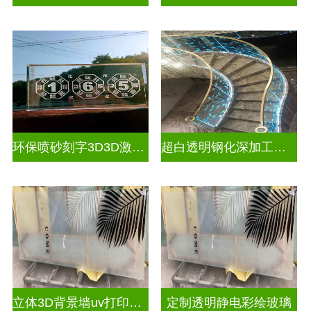
环保喷砂刻字3D3D激光内雕玻璃
超白透明钢化深加工激光内雕屏风
立体3D背景墙uv打印玻璃
定制透明静电彩绘玻璃