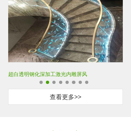
玄关水晶立体雕刻3D激光内雕玻璃
门
查看更多>>