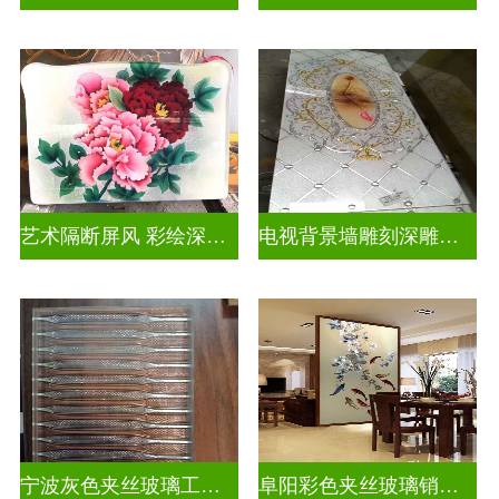
艺术隔断屏风 彩绘深雕浮雕玻璃
电视背景墙雕刻深雕双面效果
宁波灰色夹丝玻璃工厂招聘
阜阳彩色夹丝玻璃销售电话