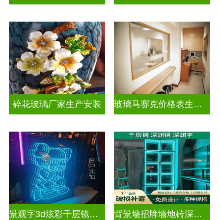
碎花玻璃厂家生产安装
玻璃马赛克价格表生产电话
景观字3d炫彩千层镜深渊镜
背景墙招牌墙地砖深渊镜千层镜