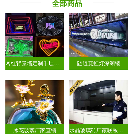
全部商品
深 渊 镜
其它玻璃
网红背景墙定制千层镜深渊镜
隧道霓虹灯深渊镜
冰花玻璃厂家直销
水晶玻璃砖厂家联系方式